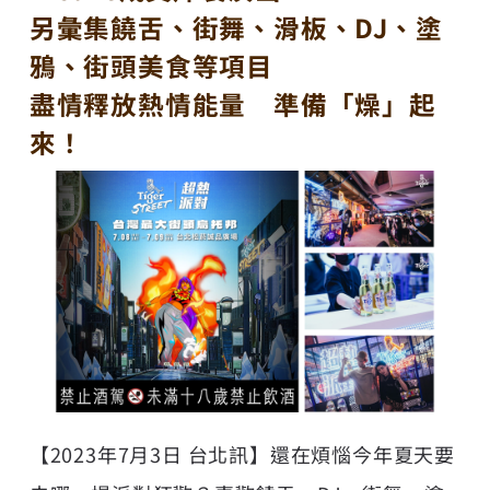
另彙集饒舌、街舞、滑板、DJ、塗
鴉、街頭美食等項目
盡情釋放熱情能量 準備「燥」起
來！
【2023年7月3日 台北訊】還在煩惱今年夏天要