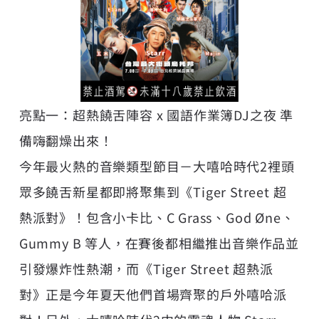
亮點一：超熱饒舌陣容 x 國語作業簿DJ之夜 準
備嗨翻燥出來！
今年最火熱的音樂類型節目－大嘻哈時代2裡頭
眾多饒舌新星都即將聚集到《Tiger Street 超
熱派對》！包含小卡比、C Grass、God Øne、
Gummy B 等人，在賽後都相繼推出音樂作品並
引發爆炸性熱潮，而《Tiger Street 超熱派
對》正是今年夏天他們首場齊聚的戶外嘻哈派