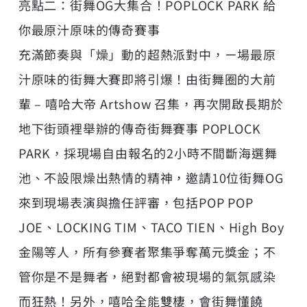
亮點二：街舞OG大集合！POPLOCK PARK 給
你最原汁原味的傳奇賽事
充滿節奏與「燥」動的超熱派對中，ㄧ場最原
汁原味的街舞大賽即將引爆！由街舞圈的大前
輩 – 嘻哈大帝 Artshow 召集，再次開啟長期於
地下街頭裡舉辦的傳奇街舞賽事 POPLOCK
PARK，採現場自由報名的2小時不間斷海選舞
池、不設限燥出熱情的精神，邀請10位街舞OG
來到現場表演與擔任評審，包括POP POP
JOE、LOCKING TIM、TACO TIEN、High Boy
金陽等人，所有參賽者聚集爭奪萬元獎金；不
管你是不是舞者，絕對都會被現場的氣氛感染
而狂熱！另外，嘻哈全能雙棲，會街舞懂饒