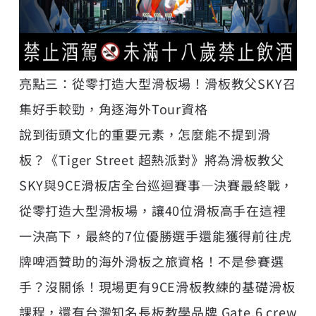
亮點三：從零打造大型滑板場！滑板教父SKY召
集好手較勁，角逐海外Tour資格
說到街頭文化的重要元素，怎麼能不提到滑
板？《Tiger Street 超熱派對》將為滑板教父
SKY與9CE滑板店全台巡迴賽事—決賽最終戰，
從零打造大型滑板場，讓40位滑板高手在這裡
一決高下，最終的7位優勝選手還能獲得前往虎
牌啤酒贊助的海外滑板之旅資格！不是參賽選
手？沒關係！現場更有9CE滑板教練的基礎滑板
課程，還有台灣知名長板教學品牌 Gate.6 crew