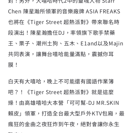
對！另外，大嘻哈時代2中的靈魂人物 Starr
Chen 陳星瀚所領軍的音樂廠牌 ASIA FREAKS
也將在《Tiger Street 超熱派對》帶來聯名時
段演出！陳星瀚擔任DJ，率領旗下歌手禁藥
王、栗子、潮州土狗、五木、E1and以及Majin
共同表演，讓舞台嘻哈能量滿點，震撼你耳
膜！
白天有大嘻哈，晚上不可能還有國語作業簿
吧？！《Tiger Street 超熱派對》就是這麼
燥！由高雄嘻哈大本營「可可幫-DJ MR.SKIN
賴皮」領軍，打造全台最大型戶外KTV包廂，最
瘋狂的金曲之夜狂炸到午夜，絕對會讓你永生