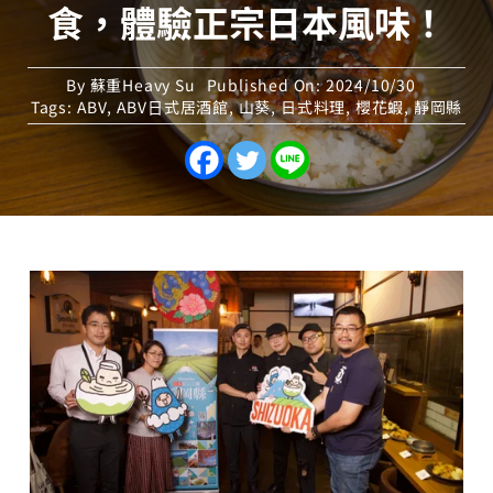
食，體驗正宗日本風味！
By
蘇重Heavy Su
Published On: 2024/10/30
Tags:
ABV
,
ABV⽇式居酒館
,
山葵
,
日式料理
,
櫻花蝦
,
靜岡縣