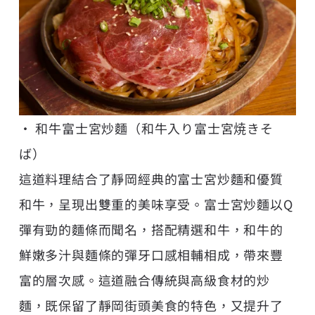
• 和牛富士宮炒麵（和牛入り富士宮焼きそ
ば）
這道料理結合了靜岡經典的富士宮炒麵和優質
和牛，呈現出雙重的美味享受。富士宮炒麵以Q
彈有勁的麵條而聞名，搭配精選和牛，和牛的
鮮嫩多汁與麵條的彈牙口感相輔相成，帶來豐
富的層次感。這道融合傳統與高級食材的炒
麵，既保留了靜岡街頭美食的特色，又提升了