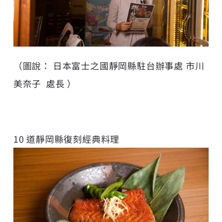
（圖說： 日本富士之國靜岡縣駐台辦事處 市川
美奈子 處長 ）
10 道靜岡縣復刻經典料理