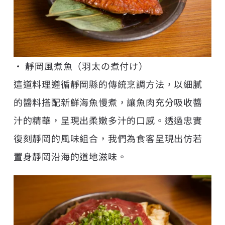
• 靜岡風煮魚（羽太の煮付け）
這道料理遵循靜岡縣的傳統烹調方法，以細膩
的醬料搭配新鮮海魚慢煮，讓魚肉充分吸收醬
汁的精華，呈現出柔嫩多汁的口感。透過忠實
復刻靜岡的風味組合，我們為食客呈現出仿若
置身靜岡沿海的道地滋味。