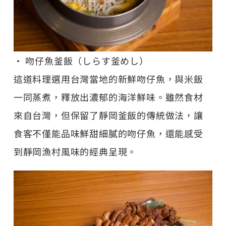
• 吻仔魚釜飯（しらす釜めし）
這道料理選用台灣當地的新鮮吻仔魚，與米飯
一同蒸煮，釋放出濃郁的海洋鮮味。雖然食材
來自台灣，但保留了靜岡釜飯的傳統做法，讓
食客不僅能品味鮮甜細膩的吻仔魚，還能感受
到靜岡漁村風味的經典呈現。