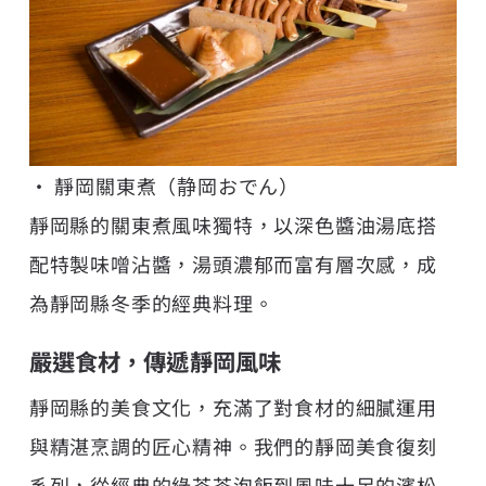
• 靜岡關東煮（静岡おでん）
靜岡縣的關東煮風味獨特，以深色醬油湯底搭
配特製味噌沾醬，湯頭濃郁而富有層次感，成
為靜岡縣冬季的經典料理。
嚴選食材，傳遞靜岡風味
靜岡縣的美食文化，充滿了對食材的細膩運用
與精湛烹調的匠心精神。我們的靜岡美食復刻
系列，從經典的綠茶茶泡飯到風味十足的濱松