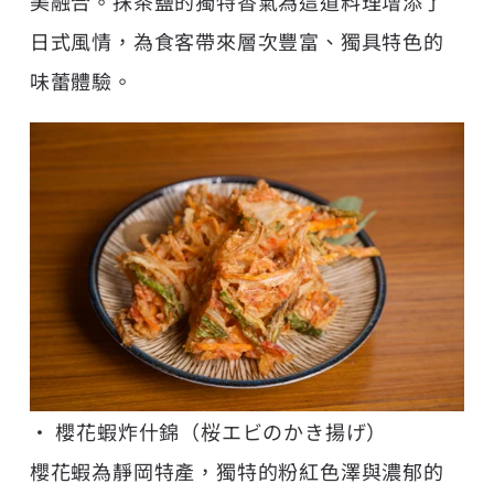
美融合。抹茶鹽的獨特香氣為這道料理增添了
日式風情，為食客帶來層次豐富、獨具特色的
味蕾體驗。
• 櫻花蝦炸什錦（桜エビのかき揚げ）
櫻花蝦為靜岡特產，獨特的粉紅色澤與濃郁的