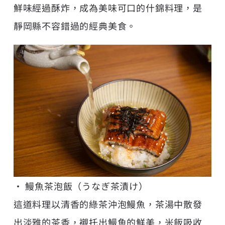
鮮味經過酥炸，成為美味可口的什錦料理，是
靜岡縣不容錯過的經典美食。
• 鰻魚茶泡飯（うなぎ茶漬け）
這道料理以清香的綠茶沖泡鰻魚，茶湯中散發
出淡雅的茶香，襯托出鰻魚的鮮美，米飯吸收