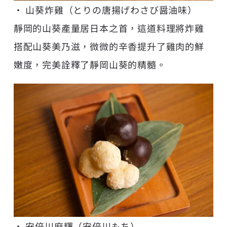
• 山葵炸雞（とりの唐揚げわさび醤油味）
靜岡的山葵產量居日本之首，這道料理將炸雞
搭配山葵美乃滋，微微的辛香提升了雞肉的鮮
嫩度，完美詮釋了靜岡山葵的精髓。
• 安倍川麻糬（安倍川もち）