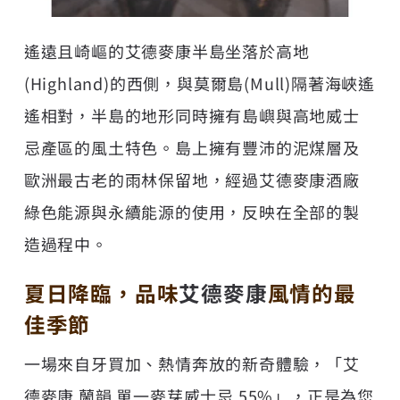
遙遠且崎嶇的艾德麥康半島坐落於高地
(Highland)的西側，與莫爾島(Mull)隔著海峽遙
遙相對，半島的地形同時擁有島嶼與高地威士
忌產區的風土特色。島上擁有豐沛的泥煤層及
歐洲最古老的雨林保留地，經過
艾德麥康酒廠
綠色能源與永續能源的使用，反映在全部的製
造過程中。
夏日降臨，品味
艾德麥康
風情的最
佳季節
一場來自牙買加、熱情奔放的新奇體驗，「艾
德麥康 蘭韻 單一麥芽威士忌 55%」，正是為您