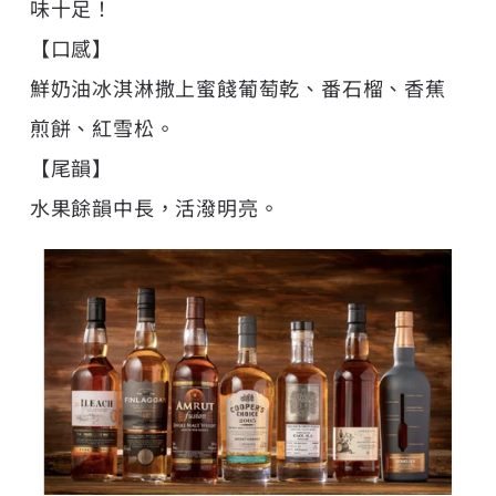
味十足！
【口感】
鮮奶油冰淇淋撒上蜜餞葡萄乾、番石榴、香蕉
煎餅、紅雪松。
【尾韻】
水果餘韻中長，活潑明亮。