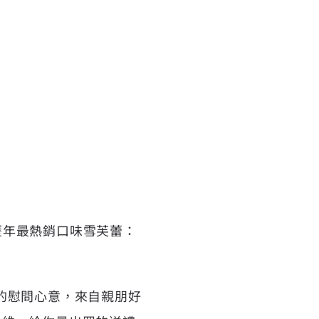
造歷年最熱銷口味雪芙蕾：
的慰問心意，來自親朋好