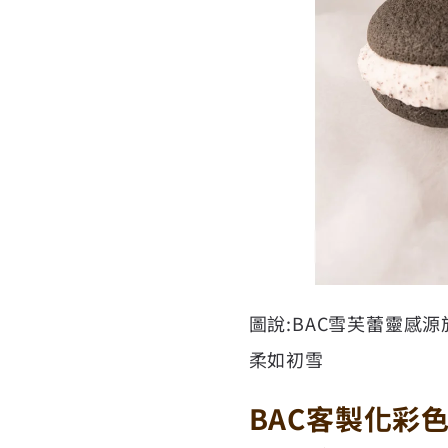
圖說:BAC雪芙蕾靈感
柔如初雪
BAC客製化彩