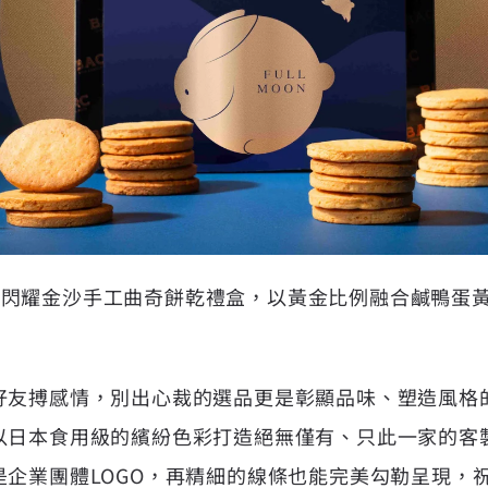
 U兔」閃耀金沙手工曲奇餅乾禮盒，以黃金比例融合鹹鴨
好友搏感情，別出心裁的選品更是彰顯品味、塑造風格的
以日本食用級的繽紛色彩打造絕無僅有、只此一家的客
是企業團體LOGO，再精細的線條也能完美勾勒呈現，