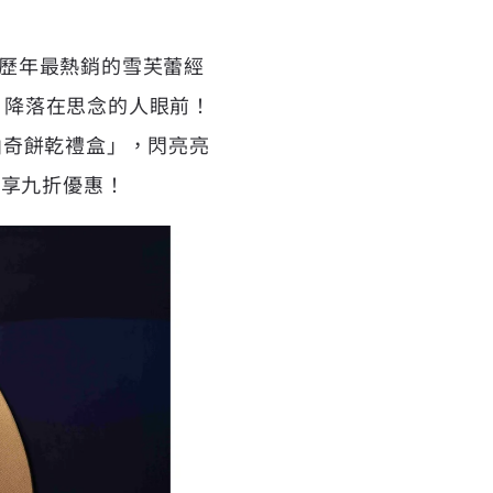
配歷年最熱銷的雪芙蕾經
，降落在思念的人眼前！
工曲奇餅乾禮盒」，閃亮亮
）享九折優惠！