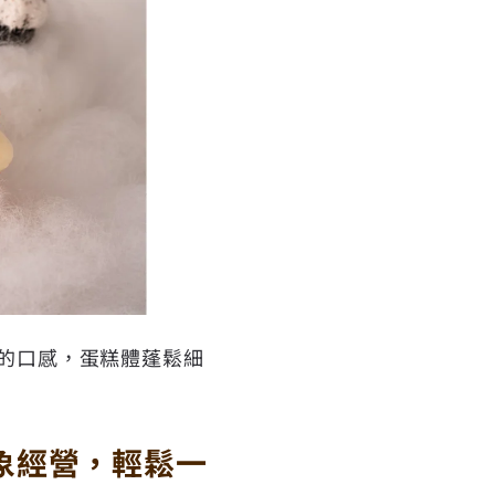
般的口感，蛋糕體蓬鬆細
象經營，輕鬆一