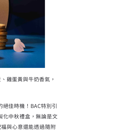
蛋黃、雞蛋黃與牛奶香氣，
絕佳時機！BAC特別引
製化中秋禮盒，無論是文
祝福與心意還能透過隨附