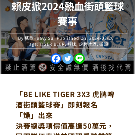
賴皮掀2024熱血街頭籃球
賽事
By
蘇重Heavy Su
Published On: 2024/03/20
Tags:
TIGER BEER
,
籃球
,
虎牌啤酒
,
街頭
「BE LIKE TIGER 3X3 虎牌啤
酒街頭籃球賽」即刻報名
「燥」出來
決賽總獎項價值高達50萬元，