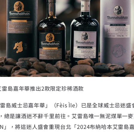
本艾雷島嘉年華推出2款限定珍稀酒款
艾雷島威士忌嘉年華」（Fèis Ìle）已是全球威士忌迷
，總是讓酒迷不辭千里前往。艾雷島唯一無泥煤單一麥
IN
」，將這迷人盛會重現台北「2024布納哈本艾雷島