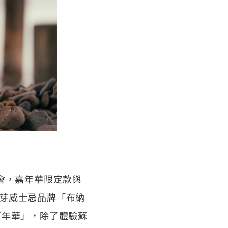
盛會，嘉年華限定款與
芽威士忌品牌「
布納
嘉年華」，除了體驗蘇