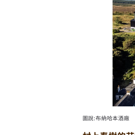
圖說:布納哈本酒廠