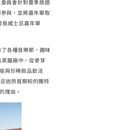
上委員會針對夏季旅遊
極參與，並將嘉年華取
艾雷島威士忌嘉年華
，除了各種音樂節、趣味
走進蒸餾廠中，從麥芽
座與珍稀款品飲活
士忌迷昂首期盼的獨特
的理由。