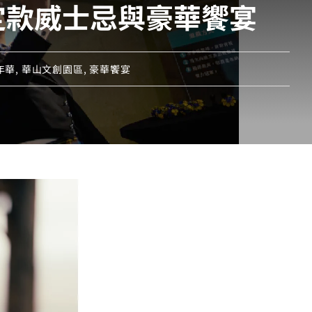
定款威士忌與豪華饗宴
年華
,
華山文創園區
,
豪華饗宴