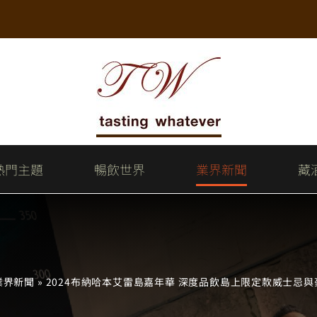
熱門主題
暢飲世界
業界新聞
藏
業界新聞
»
2024布納哈本艾雷島嘉年華 深度品飲島上限定款威士忌