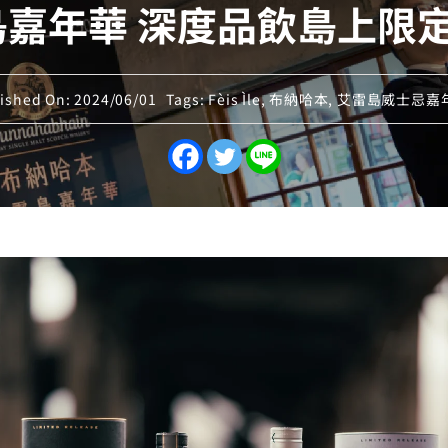
雷島嘉年華 深度品飲島上限
ished On: 2024/06/01
Tags:
Fèis Ìle
,
布納哈本
,
艾雷島威士忌嘉