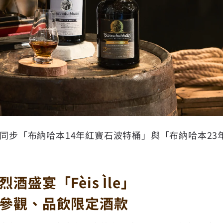
is Ìle同步「布納哈本14年紅寶石波特桶」與「布納哈本
酒盛宴「Fèis Ìle」
參觀、品飲限定酒款