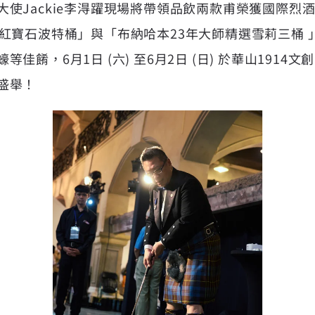
使Jackie李淂躍現場將帶領品飲兩款甫榮獲國際烈酒
年紅寶石波特桶」與「布納哈本23年大師精選雪莉三桶 
佳餚，6月1日 (六) 至6月2日 (日) 於華山1914
盛舉！