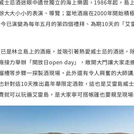
威士忌酒迷眼中遺世獨立的海上樂園，1986年起，島
辦大大小小的表演、導覽；當地酒廠在2000年開始積
e」；如今已演變為每年五月的第四個禮拜、為期10天的「
e，主角已是林立島上的酒廠，並吸引著熱愛威士忌的酒迷
接力舉辦「開放日open day」，敞開大門讓大家
餾槽等步驟一探製酒現場，此外還有令人興奮的大師講
也針對這10天推出嘉年華限定酒款，這也是艾雷島威
費就可以玩遍艾雷島，是大家寧可搭帳篷也要親至現場