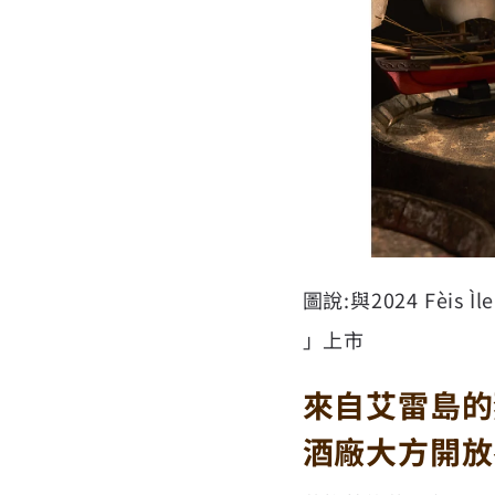
圖說:與2024 Fè
」上市
來自艾雷島的烈
酒廠大方開放