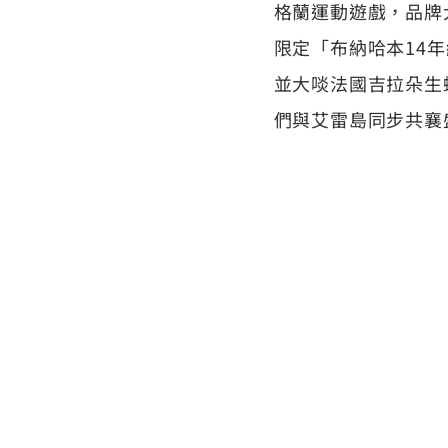
格蘭運動遊戲，品牌大
限定「布納哈本14
並大啖法國吉拉朵生蠔等
們與艾雷島同步共襄