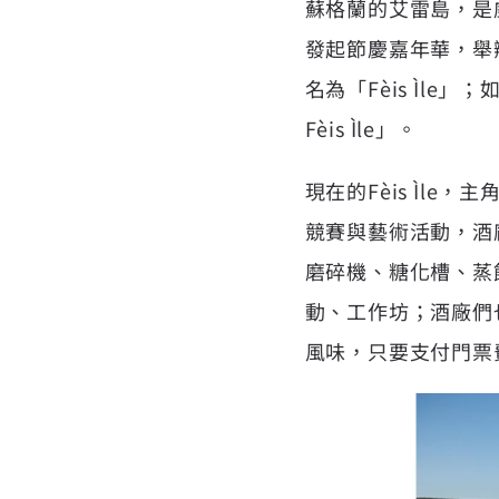
蘇格蘭的艾雷島，是
發起節慶嘉年華，舉
名為「Fèis Ìl
Fèis Ìle」。
現在的Fèis Ìl
競賽與藝術活動，酒廠
磨碎機、糖化槽、蒸
動、工作坊；酒廠們
風味，只要支付門票