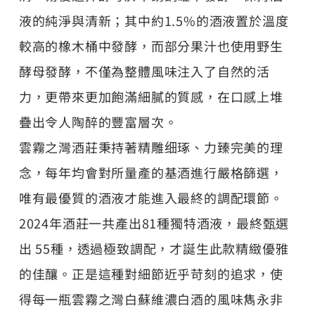
液的純淨與清新；其中約1.5%的酒液置於溫度
較高的橡木桶中發酵，而部分果汁也使用野生
酵母發酵，不僅為整體風味注入了自然的活
力，更帶來更加飽滿細膩的質感，在口感上堆
疊出令人陶醉的豐富層次。
雲霧之灣酒莊秉持著精雕细琢、力臻完美的理
念，每年均會對所量產的基酒進行嚴格篩選，
唯有最優質的酒液才能進入最終的調配環節。
2024年酒莊一共產出81種獨特酒液，最終甄選
出 55種，透過極致調配，才誕生此款精緻優雅
的佳釀。正是這種對細節近乎苛刻的追求，使
得每一瓶雲霧之灣白蘇維濃白酒的風味雋永非