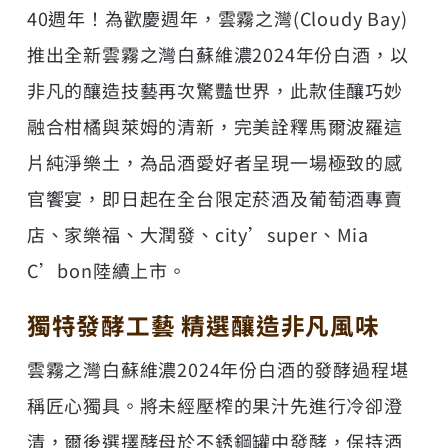
40週年！為歡慶週年，雲霧之灣(Cloudy Bay)
推出全新雲霧之灣白蘇維濃2024年份白酒，以
非凡的釀造技藝再次驚豔世界，此款佳釀巧妙
融合柑橘與萊姆的清新，完美詮釋馬爾波羅這
片純淨樂土，為品酒愛好者呈現一場極致的感
官饗宴，即日起在全台限定菸酒及葡萄酒專賣
店、家樂福、大潤發、city’super、Mia
C’bon陸續上市。
獨特發酵工藝 精選釀造非凡風味
雲霧之灣白蘇維濃2024年份白酒的發酵過程堪
稱匠心獨具。將未經壓榨的果汁先進行冷卻澄
清，爾後選擇酵母於不銹鋼罐中發酵，保持酒