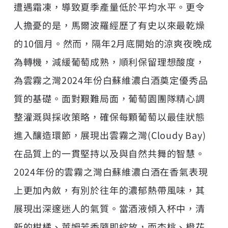
遭遇霜凍，導致夏季產量低於平均水平。更令
人擔憂的是，馬爾波羅經歷了有史以來最乾燥
的10個月。然而，隔年2月底開始的涼爽夜晚成
為轉機，減緩葡萄成熟，順利保留理想酸度，
為雲霧之灣2024年份白蘇維濃白酒奠定優秀品
質的基礎。面對艱難局面，葡萄園團隊精心調
整灌溉與採收策略，確保每顆葡萄以最佳狀態
進入釀造環節，展現出雲霧之灣(Cloudy Bay)
在品質上的一貫堅持以及與自然共舞的智慧。
2024年份的雲霧之灣白蘇維濃白酒在香氣表現
上更加內斂，有別於往年的濃郁熱帶風味，其
展現出深邃迷人的氣質。當酒液傾入杯中，清
新的柑橘、萊姆芳香隨即綻放，而杏桃、橙花