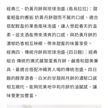
經典三、奶黃月餅與琉球泡盛-{島烏拉拉}：甜
蜜輕盈的邂逅 奶黃月餅甜而不膩的口感，適合
搭配輕盈的果香風味泡盛，讓人想起春天的溫
柔。這支酒能帶來清爽的口感，與奶黃月餅的
濃郁奶香相互映襯，帶來甜蜜的味蕾享受。
經典四、傳統月餅與琉球泡盛-{四日麴}：經典
組合 傳統的廣式蓮蓉蛋黃月餅，鹹香和甜美兼
具，最適合搭配沖繩男人喝的傳統泡盛。四日
麴的醇厚酒香、白米的甘甜與月餅的濃郁口感
相互襯托，能夠完美地中和月餅的油膩感，讓
味覺更加豐富。