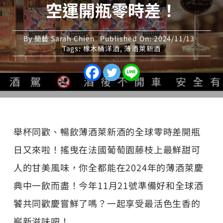
空運開瓶零時差！
By
簡藝 Sarah Chien
Published On: 2024/11/13
Tags:
橡木桶洋酒
,
薄酒萊新酒
舉杯同歡、暢飲薄酒萊新酒的全球零時差開瓶
日又來啦！搖曳在法國葡萄園藤枝上最鮮甜可
人的甘美風味，你全都能在2024年的薄酒萊慶
典中一飲而盡！今年11月21號準備好和全球酒
饕共同歡慶嘗鮮了嗎？一起享受最活色生香的
嶄新滋味吧！