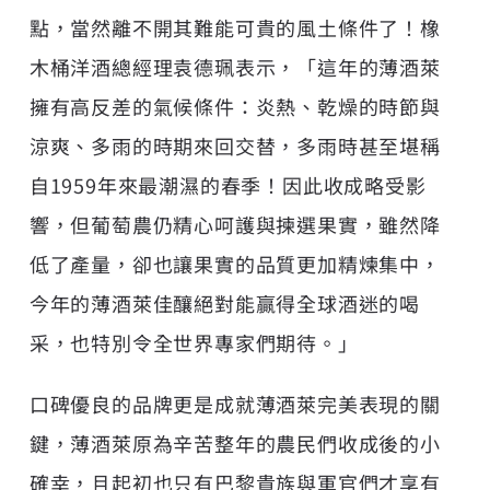
點，當然離不開其難能可貴的風土條件了！橡
木桶洋酒總經理袁德珮表示，「這年的薄酒萊
擁有高反差的氣候條件：炎熱、乾燥的時節與
涼爽、多雨的時期來回交替，多雨時甚至堪稱
自1959年來最潮濕的春季！因此收成略受影
響，但葡萄農仍精心呵護與揀選果實，雖然降
低了產量，卻也讓果實的品質更加精煉集中，
今年的薄酒萊佳釀絕對能贏得全球酒迷的喝
采，也特別令全世界專家們期待。」
口碑優良的品牌更是成就薄酒萊完美表現的關
鍵，薄酒萊原為辛苦整年的農民們收成後的小
確幸，且起初也只有巴黎貴族與軍官們才享有