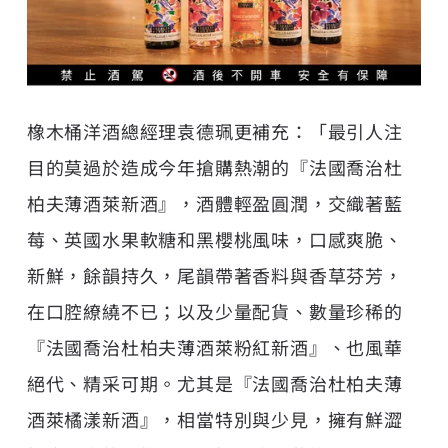
橡木桶
洋酒總經理袁德珮更補充：「最引人注
目的莫過於造成今年搶購熱潮的『法國喬治杜
柏夫薄酒萊新酒』，酒體輕盈圓潤，交織著藍
莓、英國水果軟糖和黑櫻桃風味，口感爽脆、
新鮮，餘韻持久，尾韻帶著香料與香草芬芳，
在口腔繚繞不已；以及少量配貨、數量珍稀的
『法國喬治杜柏夫薄酒萊粉紅新酒』、也風華
絕代、精采可期。尤其是『法國喬治杜柏夫薄
酒萊橘漾新酒』，相當特別與少見，擁有鮮澀