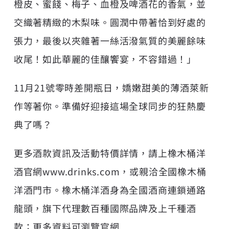
橙皮、蜜餞、梅子、血橙及啤酒花的香氣，並
交織著精緻的木梨味。圓潤中帶著恰到好處的
張力，最後以夾雜著一絲活潑氣質的美麗餘味
收尾！如此華麗的佳釀饗宴，不容錯過！」
11月21號零時差開瓶日，嬌嫩甜美的薄酒萊新
作等著你。準備好迎接這場全球同步的狂熱慶
典了嗎？
更多酒款資訊及活動特價詳情，請上橡木桶洋
酒官網www.drinks.com，或親洽全國橡木桶
洋酒門市。橡木桶洋酒身為全國酒商連鎖通路
龍頭，旗下代理數百種國際品牌及上千種酒
款；更多資料可瀏覽官網