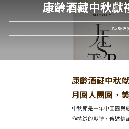
康齡酒藏中秋獻
By
賴沛誠 
康齡酒藏中秋
月圓人團圓，
中秋節是一年中團圓與
作精緻的獻禮，傳遞情