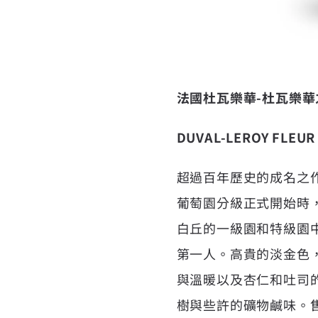
法國杜瓦樂華-杜瓦樂
DUVAL-LEROY FLEUR
超過百年歷史的成名之作
葡萄園分級正式開始時，R
白丘的一級園和特級園
第一人。高貴的淡金色
與溫暖以及杏仁和吐司
樹與些許的礦物鹹味。售