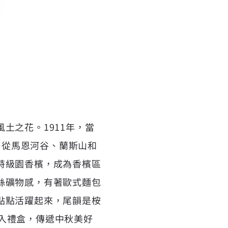
土之花。1911年，當
萄酒。從馬恩河谷、蘭斯山和
特級園香檳，成為香檳區
絲礦物感，有著歐式麵包
點點活躍起來，尾韻是桉
單入禮盒，傳遞中秋美好