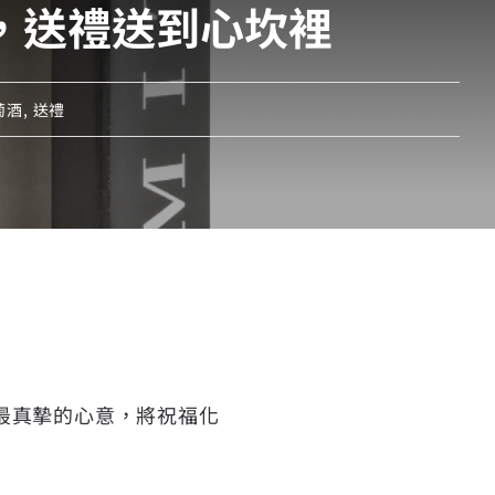
，送禮送到心坎裡
萄酒
,
送禮
最真摯的心意，將祝福化