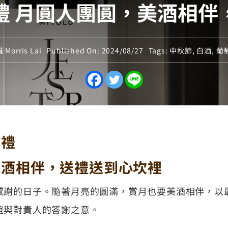
禮 月圓人團圓，美酒相伴
Morris Lai
Published On: 2024/08/27
Tags:
中秋節
,
白酒
,
葡
獻禮
美酒相伴，送禮送到心坎裡
感謝的日子。隨著月亮的圓滿，賞月也要美酒相伴，以
誼與對貴人的答謝之意。