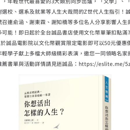
」，年輕世代最喜愛的3大類別同步出爐，「文學」、
選校、選系及就業等人生大哉問的Z世代人生指引！誠品
號召連俞涵、謝東霖、謝知橋等多位名人分享影響人生
可能！即日起於全台誠品書店使用文化幣單筆扣點滿70
；於誠品電影院以文化幣觀賞限定電影即可以50元優惠
年輕學子獻上多檔大師級精彩表演，邀您一同領略名家
推薦書單與活動詳情請見迷誠品：
https://eslite.me/