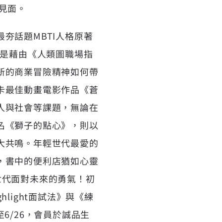
者見面。
夯話題MBTI人格原著
或是藉由《人類圖職場指
新的商業冒險精神如何帶
卡最佳動畫電影作品《蒼
人與社會等課題，無論在
名《獅子的點心》，則以
大共鳴。年輕世代最愛的
，書中的便利店猶如心靈
世代面對未來的勇氣！初
light面試法》與《練
6/26，會員於誠品生