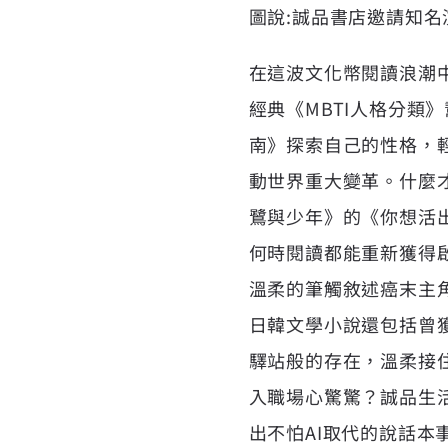
圖說:誠品書店邀請知名演
在這波文化幣閱讀浪潮
經典《MBTI人格分
南》探索自己的性格，
動世界重大變革。什麼
鷺與少年》的《你想活
何時閱讀都能重新獲得
溫柔的筆觸敘述癌末主
日韓文學小說還包括曾
驛站般的存在，溫柔接
入職場心驚驚？誠品生活
出不怕AI取代的說話本