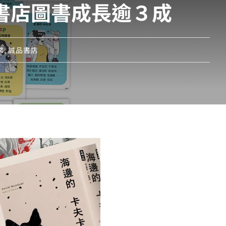
書店圖書成長逾３成
幣
,
誠品書店