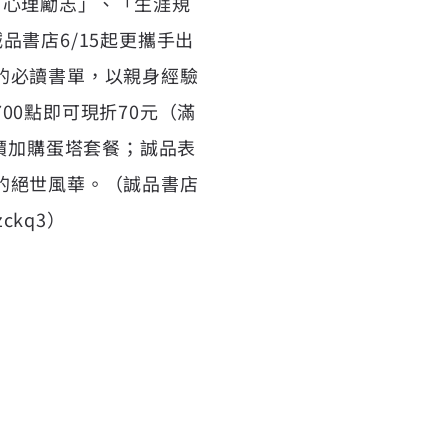
「心理勵志」、「生涯規
書店6/15起更攜手出
的必讀書單，以親身經驗
0點即可現折70元（滿
價加購蛋塔套餐；誠品表
的絕世風華。（誠品書店
5zckq3
）