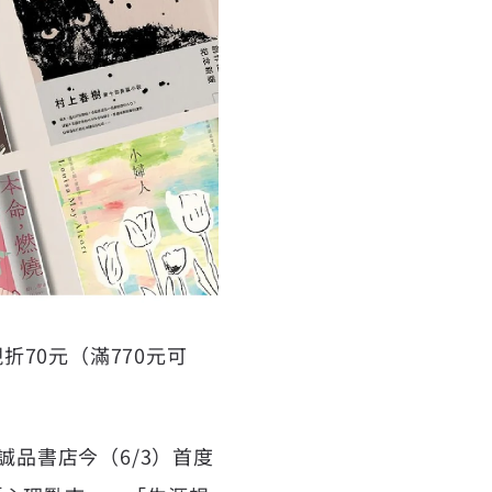
折70元（滿770元可
誠品書店今（6/3）首度