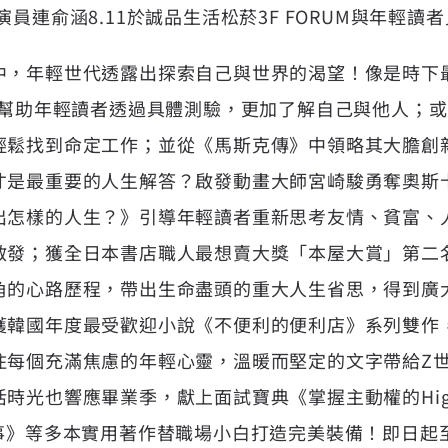
員連俞涵8.11於誠品生活松菸3F FORUM與年輕讀
中，年輕世代透露出探索自己與世界的渴望！像是時下最
類》幫助年輕讀者透過具體測驗，更加了解自己與他人；
輕鬆找到命定工作；並從《馬斯克傳》中領略其大膽創
才是最重要的人生解答？啟發動畫大師宮崎駿勇奪奧斯
出怎樣的人生？》引導年輕讀者重新思考友情、貧富、
啟發；獲全日本書店職人最想賣大獎「本屋大賞」第二
角的心路歷程，帶出生命盡頭的重大人生省思，得到廣
獲韓國年度最受歡迎小說《不便利的便利店》系列雙作
住每個充滿焦慮的年輕心靈，溫暖而堅定的文字帶給Z
時光也響應畢業季，獻上面試寶典《掌握主動權的High
事》等多本實用著作替職場小白打造完美裝備！即日起至