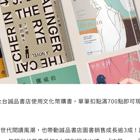
於全台誠品書店使用文化幣購書，單筆扣點滿700點即可現
年輕世代閱讀風潮，也帶動誠品書店圖書銷售成長逾3成！