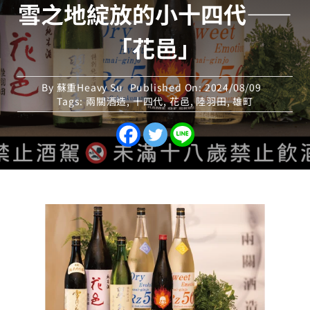
雪之地綻放的小十四代——
「花邑」
By
蘇重Heavy Su
Published On: 2024/08/09
Tags:
兩關酒造
,
十四代
,
花邑
,
陸羽田
,
雄町