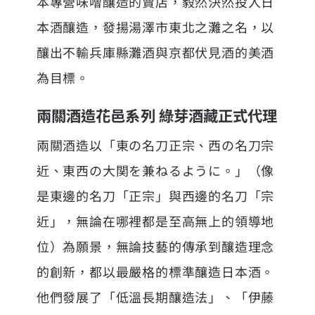
本專營味噌釀造的賣店，毅然決然投入日
本酒釀造，發揚湯澤市東北之灘之名，以
釀出不輸兵庫縣灘酒與京都伏見酒的美酒
為目標。
兩關酒造花邑系列 綠芽酒藏正式代理
兩關酒造以「東の名刀正宗、西の名刀宗
近、東西の大関を兼ねるように。」（像
是東邊的名刀「正宗」與西邊的名刀「宗
近」，無論在哪裡都是至高無上的領導地
位）為願景，無論技藝的傳承到釀造理念
的創新，都以最嚴格的標準釀造日本酒。
他們發展了「低溫長期釀造法」、「伊藤