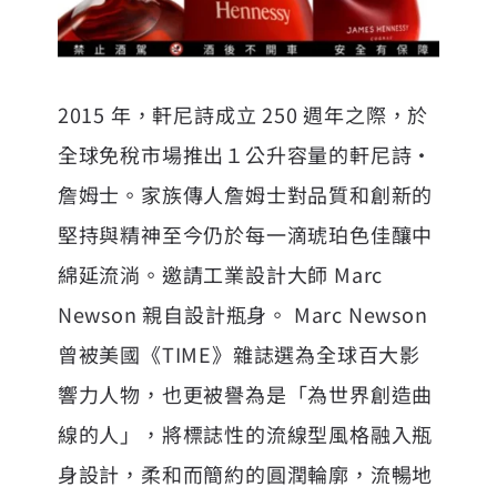
2015 年，軒尼詩成立 250 週年之際，於
全球免稅市場推出１公升容量的軒尼詩・
詹姆士。家族傳人詹姆士對品質和創新的
堅持與精神至今仍於每一滴琥珀色佳釀中
綿延流淌。邀請工業設計大師 Marc
Newson 親自設計瓶身。 Marc Newson
曾被美國《TIME》雜誌選為全球百大影
響力人物，也更被譽為是「為世界創造曲
線的人」，將標誌性的流線型風格融入瓶
身設計，柔和而簡約的圓潤輪廓，流暢地