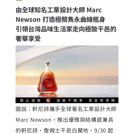
由全球知名工業設計大師 Marc
Newson 打造極簡雋永曲線瓶身
引領台灣品味生活家走向極致干邑的
奢華享受
圖說：軒尼詩攜手全球著名工業設計大師
Marc Newson，推出優雅與結構感兼具
的軒尼詩・詹姆士
干邑白蘭地
，9/30 起