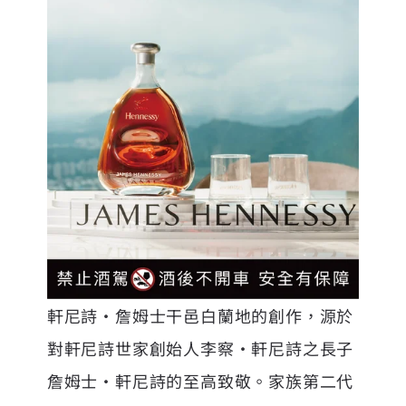
軒尼詩・詹姆士干邑白蘭地的創作，源於
對軒尼詩世家創始人李察・軒尼詩之長子
詹姆士・軒尼詩的至高致敬。家族第二代