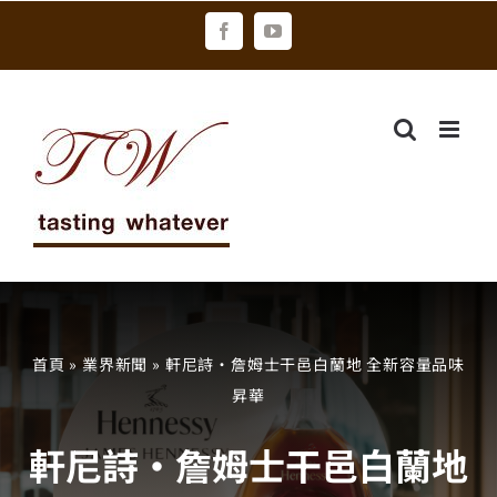
Skip
Facebook
YouTube
to
content
首頁
»
業界新聞
»
軒尼詩・詹姆士干邑白蘭地 全新容量品味
昇華
軒尼詩・詹姆士干邑白蘭地