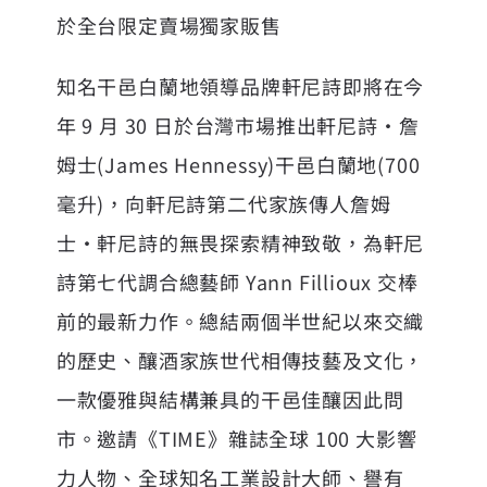
於全台限定賣場獨家販售
知名干邑白蘭地領導品牌軒尼詩即將在今
年 9 月 30 日於台灣市場推出軒尼詩・詹
姆士(James Hennessy)干邑白蘭地(700
毫升)，向軒尼詩第二代家族傳人詹姆
士・軒尼詩的無畏探索精神致敬，為軒尼
詩第七代調合總藝師 Yann Fillioux 交棒
前的最新力作。總結兩個半世紀以來交織
的歷史、釀酒家族世代相傳技藝及文化，
一款優雅與結構兼具的干邑佳釀因此問
市。邀請《TIME》雜誌全球 100 大影響
力人物、全球知名工業設計大師、譽有