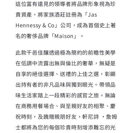
這位富有遠見的領導者將品牌形象視為珍
貴資產，將家族酒莊註冊為「Jas
Hennessy & Co」公司，成為首個史上著
名的奢侈品牌「Maison」。
此款干邑佳釀透過極為簡約的前瞻性美學
在低調中流露出無與倫比的奢華，無疑是
自享的絕佳選擇、送禮的上佳之選，彰顯
出持有者的非凡品味與獨到眼光。帶領品
味生活家踏上一段精彩的感官之旅。無論
在商務用餐場合、與至親好友的相聚、慶
祝時刻，及餽贈親朋好友，軒尼詩 ・詹姆
士都將為您的每個珍貴時刻增添難忘的光