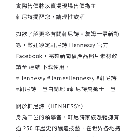
實際售價將以賣場現場售價為主
軒尼詩提醒您，請理性飲酒
如欲了解更多有關軒尼詩・詹姆士最新動
態，歡迎鎖定軒尼詩 Hennessy 官方
Facebook，完整新聞稿產品照片素材敬
請至 連結 下載使用。
#Hennessy #JamesHennessy #軒尼詩
#軒尼詩干邑白蘭地 #軒尼詩詹姆士干邑
關於
軒尼詩
（HENNESSY）
身為干邑的領導者，軒尼詩家族憑藉擁有
逾 250 年歷史的釀造技藝，在世界各地持