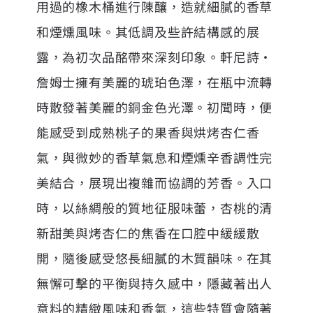
用過的橡木桶進行陳釀，造就細膩的香草
和煙燻風味。其低調及些許結構感的展
露，為初次品酩帶來深刻印象。軒尼詩・
詹姆士擁有美麗的琥珀色澤，在瓶中流轉
時散發著美麗的銅金色光澤。初聞時，便
能感受到成熟桃子的果香與烘烤杏仁香
氣，與微妙的香草氣息和煙燻辛香調性完
美結合，展現出複雜而協調的芳香。入口
時，以絲綢般的質地征服味蕾，杏桃的清
新甜美與烤杏仁的焦香在口腔中緩緩散
開，隨後感受悠長細膩的木質韻味。在其
無懈可擊的平衡與持久感中，隱藏著出人
意料的精緻風味和香氣，這些特質會隨著