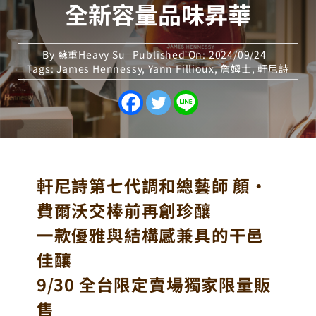
全新容量品味昇華
By
蘇重Heavy Su
Published On: 2024/09/24
Tags:
James Hennessy
,
Yann Fillioux
,
詹姆士
,
軒尼詩
軒尼詩第七代調和總藝師 顏・
費爾沃交棒前再創珍釀
一款優雅與結構感兼具的干邑
佳釀
9/30 全台限定賣場獨家限量販
售