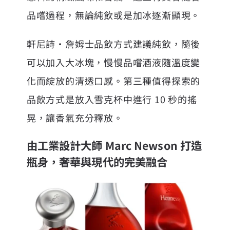
品嚐過程，無論純飲或是加冰逐漸顯現。
軒尼詩・詹姆士品飲方式建議純飲，隨後
可以加入大冰塊，慢慢品嚐酒液隨溫度變
化而綻放的清透口感。第三種值得探索的
品飲方式是放入雪克杯中進行 10 秒的搖
晃，讓香氣充分釋放。
由工業設計大師 Marc Newson 打造
瓶身，奢華與現代的完美融合