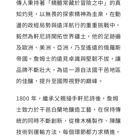
傳人秉持著「精髓常藏於冒險之中」的真
知灼見，以無畏的探索精神為圭臬，在動
盪的政經局勢與遠洋航行的重重挑戰中，
毅然為軒尼詩開拓世界疆土，他的足跡遍
及歐洲、美洲、亞洲，乃至遙遠的俄羅斯
帝國。詹姆士的遠見卓識與堅韌不拔，讓
品牌不斷壯大，為這一源自法國干邑地區
的佳釀，提升至國際視野的巔峰。
1800 年，繼承父親接手軒尼詩後，詹姆
士致力於干邑白蘭地釀造工藝，在保持傳
統的同時不斷創新，從橡木桶製作、陳釀
技術到運輸方法，每個環節都力求精進，