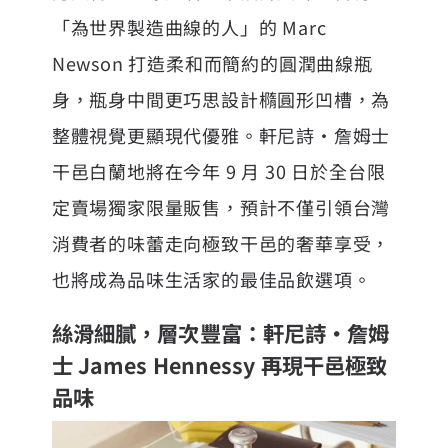
「為世界製造曲線的人」的 Marc
Newson 打造柔和而簡約的圓潤曲線瓶
身，瓶身中間更巧思設計橢圓形凹槽，為
整體視覺更顯現代優雅。軒尼詩・詹姆士
干邑白蘭地將在今年 9 月 30 日於全台限
定賣場獨家限量販售，預計不僅引領台灣
消費者的味蕾走向極致干邑的奢華享受，
也將成為品味生活家的最佳品飲選項。
絲滑細膩，層次豐富：軒尼詩・詹姆
士 James Hennessy 再現干邑極致
品味