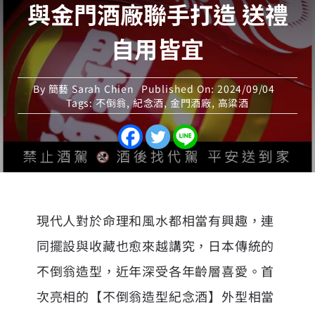
與金門酒廠聯手打造 送禮
自用皆宜
By
簡藝 Sarah Chien
Published On: 2024/09/04
Tags:
不倒翁
,
紀念酒
,
金門酒廠
,
高粱酒
現代人對於命理和風水都相當有興趣，連
同擺設與收藏也愈來越講究，日本傳統的
不倒翁造型，近年深受各年齡層喜愛。首
次亮相的【不倒翁造型紀念酒】外型相當