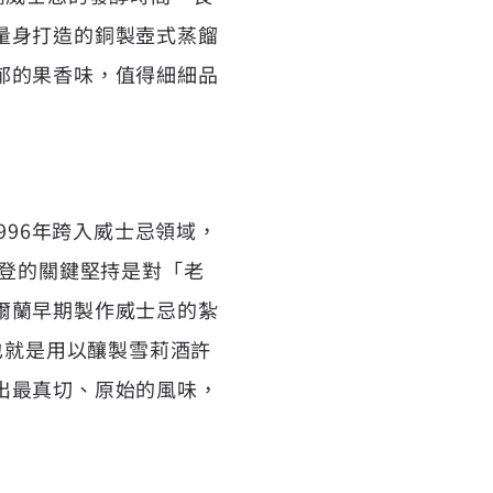
量身打造的銅製壺式蒸餾
郁的果香味，值得細細品
996年跨入威士忌領域，
爾登的關鍵堅持是對「老
爾蘭早期製作威士忌的紮
也就是用以釀製雪莉酒許
出最真切、原始的風味，