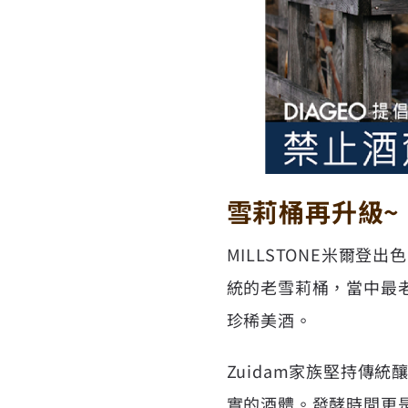
雪莉桶再升級~
MILLSTONE米爾登
統的老雪莉桶，當中最
珍稀美酒。
Zuidam家族堅持傳
實的酒體。發酵時間更