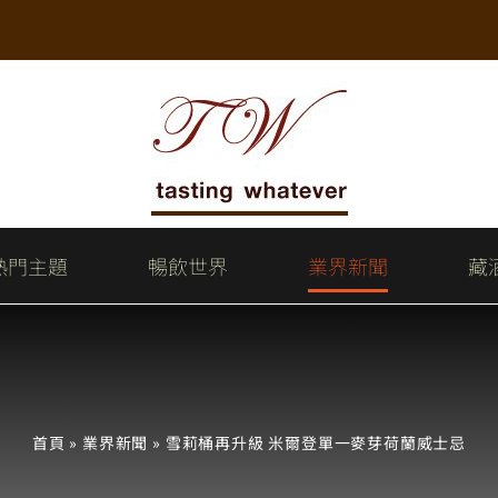
熱門主題
暢飲世界
業界新聞
藏
首頁
»
業界新聞
»
雪莉桶再升級 米爾登單一麥芽荷蘭威士忌