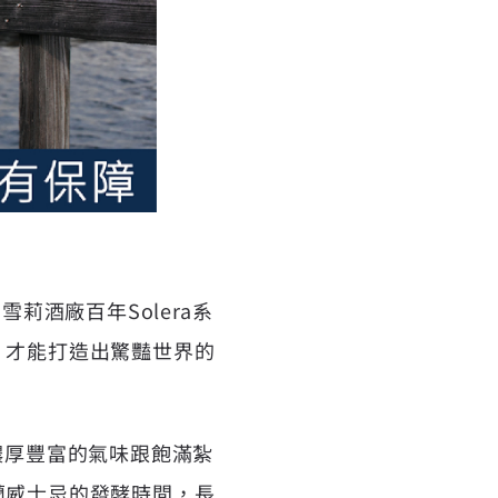
莉酒廠百年Solera系
，才能打造出驚豔世界的
濃厚豐富的氣味跟飽滿紮
蘭威士忌的發酵時間，長