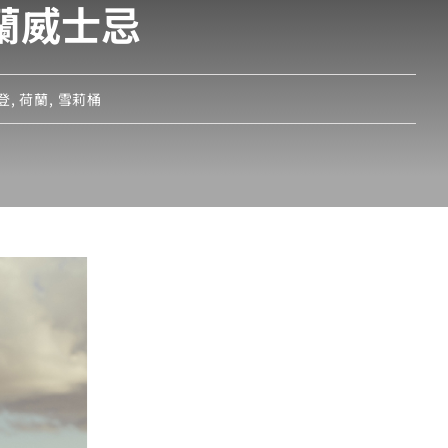
蘭威士忌
登
,
荷蘭
,
雪莉桶