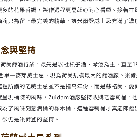
更多的花果香調，製作過程更需細心耐心看顧。接著在
滴滴只為留下最完美的精華，讓米爾登威士忌充滿了濃
。
理念與堅持
投入荷蘭釀酒行業，最先是以杜松子酒、琴酒為主，直至1
爾登單一麥芽威士忌，現為荷蘭規模最大的釀酒廠。米
這裡所謂的老威士忌並不是指高年份，而是蘇格蘭、愛
呈現桶陳的風味，Zuidam酒廠堅持收購老雪莉桶，
只為了風味刻意潤桶的橡木桶，這種雪莉桶才真能陳釀
，卻仍是米爾登的堅持。