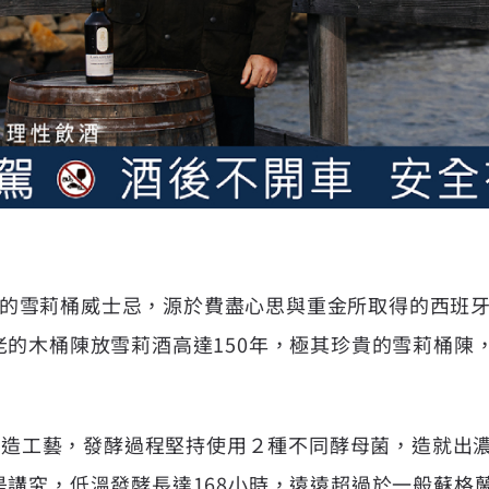
出色的雪莉桶威士忌，源於費盡心思與重金所取得的西班牙雪
老的木桶陳放雪莉酒高達150年，極其珍貴的雪莉桶陳
統釀造工藝，發酵過程堅持使用２種不同酵母菌，造就出
是講究，低溫發酵長達168小時，遠遠超過於一般蘇格