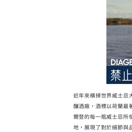
近年來橫掃世界威士忌大
釀酒廠，酒標以荷蘭最著
爾登
的每一瓶威士忌所
地，展現了對於細節與