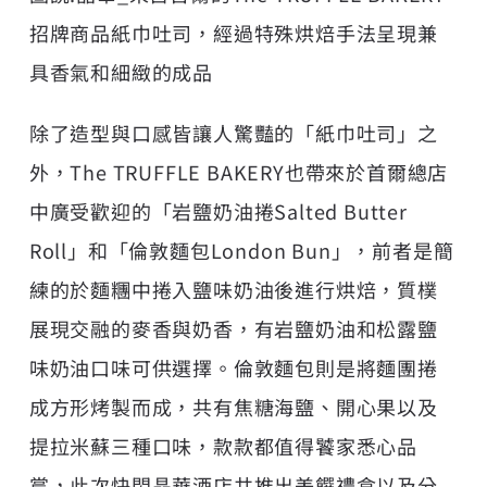
招牌商品紙巾吐司，經過特殊烘焙手法呈現兼
具香氣和細緻的成品
除了造型與口感皆讓人驚豔的「紙巾吐司」之
外，The TRUFFLE BAKERY也帶來於首爾總店
中廣受歡迎的「岩鹽奶油捲Salted Butter
Roll」和「倫敦麵包London Bun」，前者是簡
練的於麵糰中捲入鹽味奶油後進行烘焙，質樸
展現交融的麥香與奶香，有岩鹽奶油和松露鹽
味奶油口味可供選擇。倫敦麵包則是將麵團捲
成方形烤製而成，共有焦糖海鹽、開心果以及
提拉米蘇三種口味，款款都值得饕家悉心品
嘗，此次快閃晶華酒店共推出美饌禮盒以及分