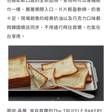
包般柔軟口感的全新品項，食用時可以像抽紙
巾一樣、層層撕開入口，片片輕盈軟綿、奶香
十足，現場銷售的經典奶油以及巧克力口味都
與韓國總店同步，不用遠行飛往首爾，也能在
台享用。
圖說:晶華_來自首爾的The TRUFFLE BAKERY