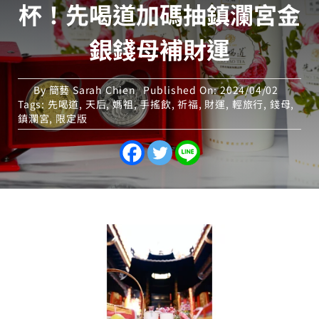
杯！先喝道加碼抽鎮瀾宮金
銀錢母補財運
By
簡藝 Sarah Chien
Published On: 2024/04/02
Tags:
先喝道
,
天后
,
媽祖
,
手搖飲
,
祈福
,
財運
,
輕旅行
,
錢母
,
鎮瀾宮
,
限定版