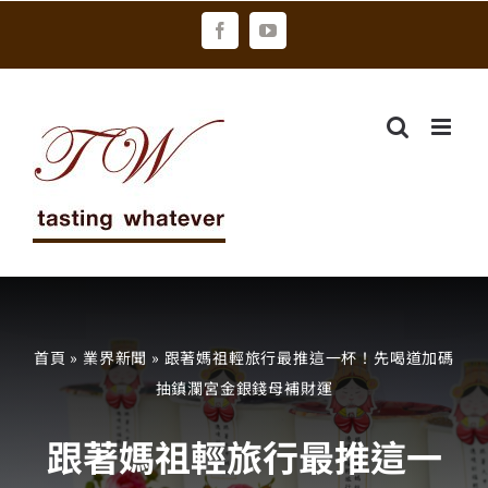
Skip
Facebook
YouTube
to
content
首頁
»
業界新聞
»
跟著媽祖輕旅行最推這一杯！先喝道加碼
抽鎮瀾宮金銀錢母補財運
跟著媽祖輕旅行最推這一