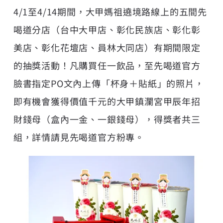
4/1至4/14期間，大甲媽祖遶境路線上的五間先
喝道分店（台中大甲店、彰化民族店、彰化彰
美店、彰化花壇店、員林大同店）有期間限定
的抽獎活動！凡購買任一飲品，至先喝道官方
臉書指定PO文內上傳「杯身＋貼紙」的照片，
即有機會獲得價值千元的大甲鎮瀾宮甲辰年招
財錢母（盒內一金、一銀錢母），得獎者共三
組，詳情請見
先喝道官方粉專
。