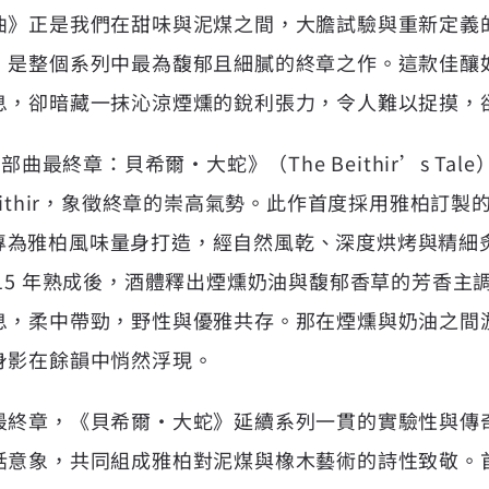
曲》正是我們在甜味與泥煤之間，大膽試驗與重新定義
》是整個系列中最為馥郁且細膩的終章之作。這款佳釀
息，卻暗藏一抹沁涼煙燻的銳利張力，令人難以捉摸，
部曲最終章：貝希爾・大蛇》（The Beithir’s Ta
eithir，象徵終章的崇高氣勢。此作首度採用雅柏訂
專為雅柏風味量身打造，經自然風乾、深度烘烤與精細
15 年熟成後，酒體釋出煙燻奶油與馥郁香草的芳香主
息，柔中帶勁，野性與優雅共存。那在煙燻與奶油之間
身影在餘韻中悄然浮現。
最終章，《貝希爾・大蛇》延續系列一貫的實驗性與傳
話意象，共同組成雅柏對泥煤與橡木藝術的詩性致敬。