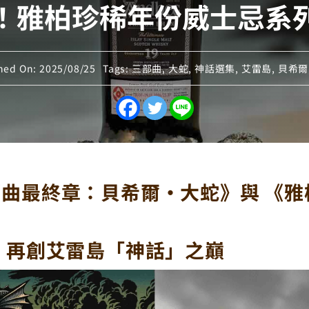
！雅柏珍稀年份威士忌系
hed On: 2025/08/25
Tags:
三部曲
,
大蛇
,
神話選集
,
艾雷島
,
貝希爾
曲最終章：貝希爾・大蛇》與 《雅柏
》
 再創艾雷島「神話」之巔