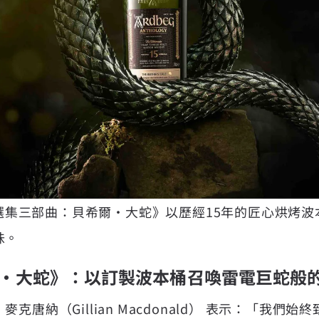
神話選集三部曲：貝希爾・大蛇》以歷經15年的匠心烘烤
味。
爾・大蛇》：以訂製波本桶召喚雷電巨蛇般
克唐納（Gillian Macdonald） 表示：「我們