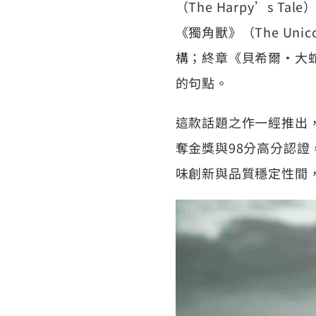
（The Harpy’s
《獨角獸》（The Un
構；終章《貝希爾・大
的句點。
這款話題之作一經推出，
奪金獎與98分高分認證
味創新與品質穩定性間