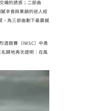
煙燻交織的誘惑；二部曲
展現細膩辛香與果韻的迷人結
感，為三部曲劃下最震撼
烈酒競賽（IWSC）中勇
至名歸地再次證明：在風