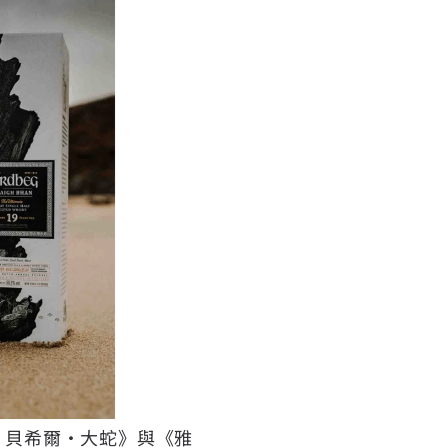
：貝希爾・大蛇》與《雅