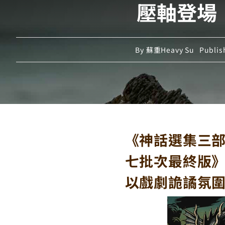
壓軸登場
By
蘇重Heavy Su
Publis
《神話選集三部
七批次最終版
以戲劇詭譎氛圍