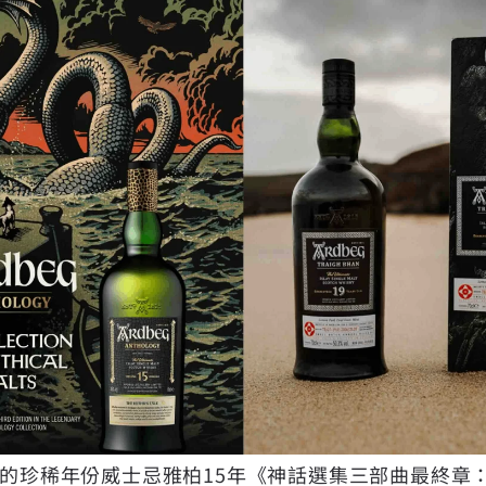
目的珍稀年份威士忌雅柏15年《神話選集三部曲最終章