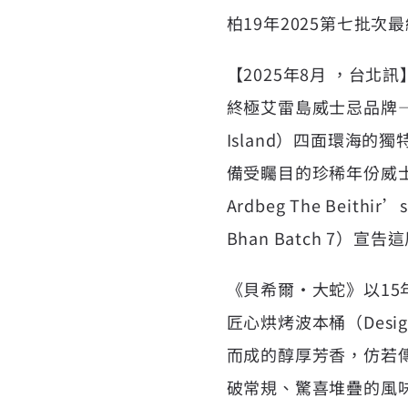
柏19年2025第七批
【2025年8月 ，台北訊
終極艾雷島威士忌品牌—
Island）四面環海
備受矚目的珍稀年份威士忌
Ardbeg The Beithi
Bhan Batch 7）
《貝希爾・大蛇》以1
匠心烘烤波本桶（Desig
而成的醇厚芳香，仿若
破常規、驚喜堆疊的風