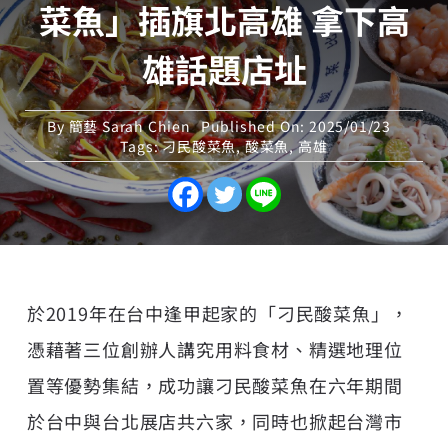
菜魚」插旗北高雄 拿下高
雄話題店址
By
簡藝 Sarah Chien
Published On: 2025/01/23
Tags:
刁民酸菜魚
,
酸菜魚
,
高雄
於2019年在台中逢甲起家的「刁民酸菜魚」，
憑藉著三位創辦人講究用料食材、精選地理位
置等優勢集結，成功讓刁民酸菜魚在六年期間
於台中與台北展店共六家，同時也掀起台灣市