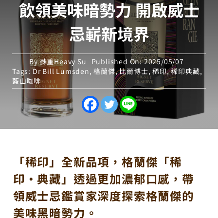
飲領美味暗勢力 開啟威士
忌嶄新境界
By
蘇重Heavy Su
Published On: 2025/05/07
Tags:
Dr Bill Lumsden
,
格蘭傑
,
比爾博士
,
稀印
,
稀印典藏
,
藍山咖啡
「稀印」全新品項，格蘭傑「稀
印‧典藏」透過更加濃郁口感，帶
領威士忌鑑賞家深度探索格蘭傑的
美味黑暗勢力。