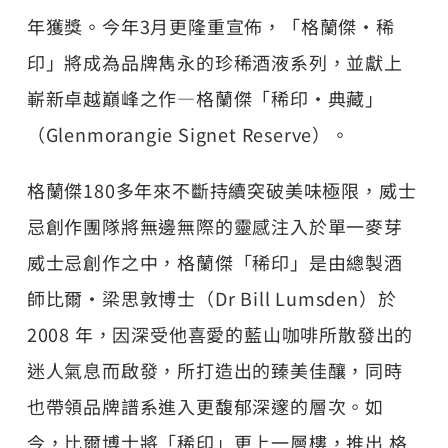
年獲獎。今年3月更隆重宣佈，「格蘭傑・稀
印」將成為品牌雋永的珍稀酒液系列，並獻上
嶄新卓越巔峰之作—格蘭傑「稀印‧典藏」
（Glenmorangie Signet Reserve）。
格蘭傑
180多年來不斷持續突破美味極限，威士
忌創作團隊將無邊無際的靈感注入於單一麥芽
威士忌創作之中，格蘭傑「稀印」是由總製酒
師比爾‧梁思敦博士（Dr Bill Lumsden）於
2008 年，因深受他喜愛的藍山咖啡所散發出的
迷人氣息而啟發，所打造出的臻美佳釀，同時
也帶領品牌譜系進入更馥郁深邃的層次。如
今，比爾博士將「稀印」更上一層樓，推出 格