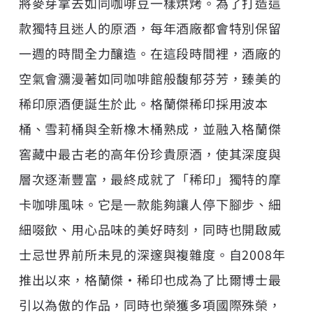
將麥芽拿去如同咖啡豆一樣烘烤。為了打造這
款獨特且迷人的原酒，每年酒廠都會特別保留
一週的時間全力釀造。在這段時間裡，酒廠的
空氣會瀰漫著如同咖啡館般馥郁芬芳，臻美的
稀印原酒便誕生於此。格蘭傑稀印採用波本
桶、雪莉桶與全新橡木桶熟成，並融入格蘭傑
窖藏中最古老的高年份珍貴原酒，使其深度與
層次逐漸豐富，最終成就了「稀印」獨特的摩
卡咖啡風味。它是一款能夠讓人停下腳步、細
細啜飲、用心品味的美好時刻，同時也開啟威
士忌世界前所未見的深邃與複雜度。自2008年
推出以來，格蘭傑・稀印也成為了比爾博士最
引以為傲的作品，同時也榮獲多項國際殊榮，