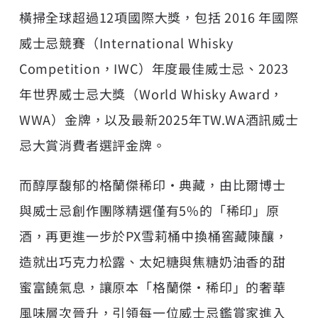
橫掃全球超過12項國際大獎，包括 2016 年國際
威士忌競賽（International Whisky
Competition，IWC）年度最佳威士忌、2023
年世界威士忌大獎（World Whisky Award，
WWA）金牌，以及最新2025年TW.WA酒訊威士
忌大賞消費者選評金牌。
而醇厚馥郁的格蘭傑稀印‧典藏，由比爾博士
與威士忌創作團隊精選僅有5%的「稀印」原
酒，再更進一步於PX雪莉桶中換桶窖藏陳釀，
造就出巧克力松露、太妃糖與焦糖奶油香的甜
蜜富饒氣息，讓原本「格蘭傑・稀印」的奢華
風味層次晉升，引領每一位威士忌鑑賞家進入