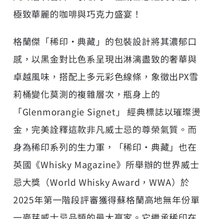
極致華麗的咖啡與巧克力盛宴！
格蘭傑「稀印‧典藏」的包裝設計將其濃郁口
感，以黑金對比色系呈現出淋漓盡致的奢華與
卓越風味，搭配上多元彩色線條，象徵出PX雪
莉桶變化莫測的複雜層次，瓶身上的
「Glenmorangie Signet」 經典標誌以璀璨燙
金，完美詮釋這款非凡威士忌的尊榮氣質。而
身為稀印系列的生力軍，「稀印‧典藏」也在
英國《Whisky Magazine》所舉辦的世界威士
忌大獎（World Whisky Award，WWA）於
2025年第一階段評審獲得蘇格蘭高地無年份單
一麥芽威士忌品類的最大贏家。它繼承稀印在