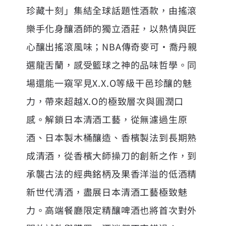
珍藏十刻」集結全球話題性酒款，由搖滾
樂手化身釀酒師的獨立酒莊，以熱情與匠
心釀出搖滾風味；NBA傳奇麥可·喬丹親
選龍舌蘭，感受籃球之神的品味哲學。同
場還能一窺罕見X.X.O等級干邑珍釀的魅
力，帶來超越X.O的極致層次與圓潤口
感。解鎖日本清酒工藝，從無濾過生原
酒、日本製木桶釀造、香檳製法到長期熟
成清酒，從香檳大師操刀的創新之作，到
承襲古法的經典銘柄及果香洋溢的低酒精
新世代清酒，盡展日本清酒工藝極致魅
力。高端餐廳限定精釀啤酒也將首次對外