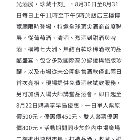
光酒展‧珍藏十刻」，8月30日至8月31
日每日上午11時至下午5時於飯店三樓博
覽廳限時登場，特邀全球頂尖酒商首度聯
展，從葡萄酒、清酒、烈酒到甜酒與啤
酒，橫跨七大洲、集結百款珍稀酒款的品
酩盛宴。包含多款國際高分認證與絕版珍
釀，以及市場從未公開銷售酒款僅此兩日
首次亮相。現場提供免費酒款試飲服務，
另可加價入場大師講堂品酒會。即日起至
8月22日購票享早鳥優惠，一日單人票原
價500元，優惠價450元。雙人套票優惠
價800元。活動期間同步於館內中場廣場
二樓推出快閃市集，打造品酒、收藏、選