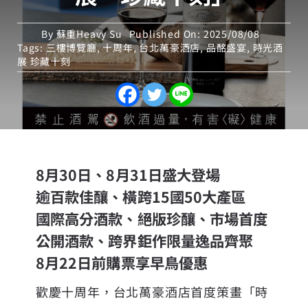
By
蘇重Heavy Su
Published On: 2025/08/08
Tags:
三樓博覽廳
,
十周年
,
台北萬豪酒店
,
品酩盛宴
,
時光酒
展 珍藏十刻
8月30日、8月31日盛大登場
逾百款佳釀、橫跨15國50大產區
國際高分酒款、絕版珍釀、市場首度
公開酒款、跨界鉅作限量逸品齊聚
8月22日前購票享早鳥優惠
歡慶十周年，台北萬豪酒店首度策畫「時