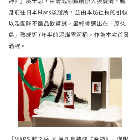
神》」威士忌，由清威酒藏創辦人張慶清，親
身前往日本Mars蒸餾所，並由本坊社長的引領
以及團隊不斷品飲嘗試，最終挑選出在「屋久
島」熟成近7年半的泥煤雪莉桶，作為本次首發
酒款。
「MARS 駒之岳 × 屋久島熟成《春神》」僅限