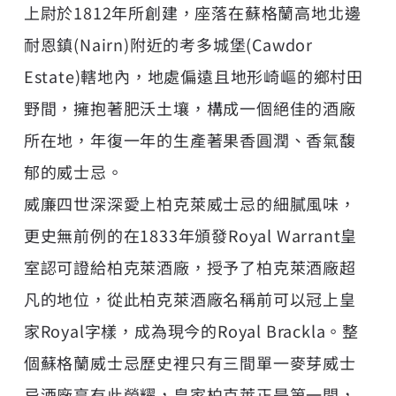
上尉於1812年所創建，座落在蘇格蘭高地北邊
耐恩鎮(Nairn)附近的考多城堡(Cawdor
Estate)轄地內，地處偏遠且地形崎嶇的鄉村田
野間，擁抱著肥沃土壤，構成一個絕佳的酒廠
所在地，年復一年的生產著果香圓潤、香氣馥
郁的威士忌。
威廉四世深深愛上柏克萊威士忌的細膩風味，
更史無前例的在1833年頒發Royal Warrant皇
室認可證給柏克萊酒廠，授予了柏克萊酒廠超
凡的地位，從此柏克萊酒廠名稱前可以冠上皇
家Royal字樣，成為現今的Royal Brackla。整
個蘇格蘭威士忌歷史裡只有三間單一麥芽威士
忌酒廠享有此榮耀，皇家柏克萊正是第一間，