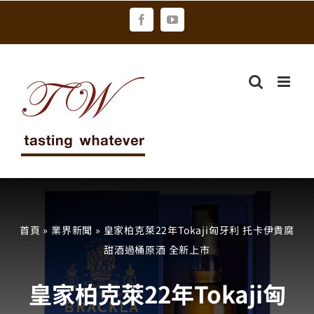
Skip
Facebook
YouTube
to
content
首頁
»
業界新聞
»
皇家柏克萊22年Tokaji匈牙利 托卡伊貴腐
甜酒過桶原酒 全新上市
皇家柏克萊22年Tokaji匈