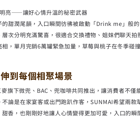
× 明亮——讓好心情升溫的秘密武器
的甜潤尾韻，入口瞬間彷彿被啟動「Drink me」般
、層次分明充滿驚喜，很適合交換禮物、姐妹們聊天拍
亮相，單月完銷6萬罐緊急加量，草莓與桃子在冬季碰
延伸到每個相聚場景
色三麥旗下微兜、BAC、兜咖啡共同推出，讓消費者不
不論是在家宴客或出門跑趴作客，SUNMAI希望兩款
、甜香，也剛剛好地讓人心情變得更加可愛，入口的瞬