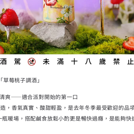
麥「草莓桃子調酒」
× 清爽——適合派對開始的第一口
實釀造，香氣真實、酸甜輕盈，是去年冬季最受歡迎的品
一瓶暖場，搭配鹹食放鬆小酌更是暢快過癮，是能夠快