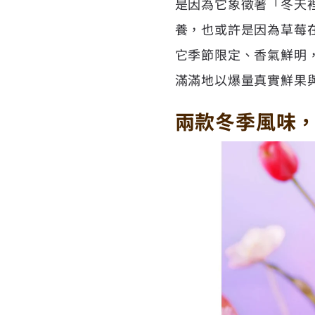
是因為它象徵著「冬天
養，也或許是因為草莓在
它季節限定、香氣鮮明
滿滿地以爆量真實鮮果
兩款冬季風味