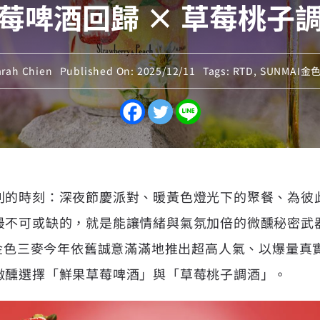
莓啤酒回歸 × 草莓桃子
rah Chien
Published On: 2025/12/11
Tags:
RTD
,
SUNMAI金
別的時刻：深夜節慶派對、暖黃色燈光下的聚餐、為彼
最不可或缺的，就是能讓情緒與氣氛加倍的微醺秘密武
金色三麥
今年依舊誠意滿滿地推出超高人氣、以爆量真
微醺選擇「鮮果草莓啤酒」與「草莓桃子調酒」。