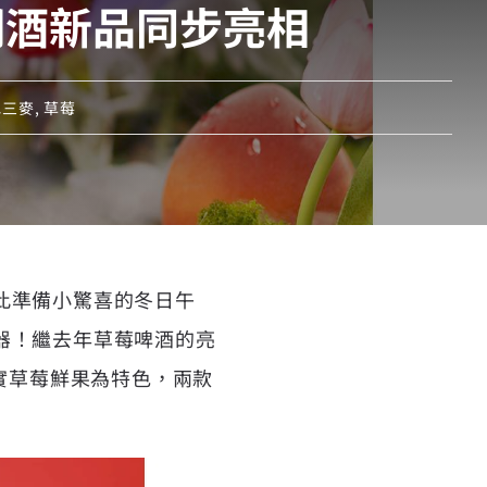
調酒新品同步亮相
色三麥
,
草莓
此準備小驚喜的冬日午
器！繼去年草莓啤酒的亮
實草莓鮮果為特色，兩款