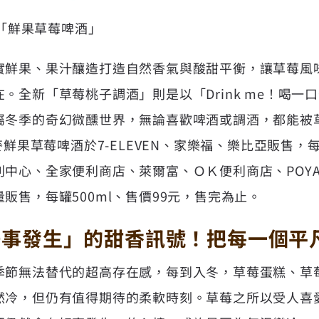
麥「鮮果草莓啤酒」
實鮮果、果汁釀造打造自然香氣與酸甜平衡，讓草莓風
。全新「草莓桃子調酒」則是以「Drink me！喝一
屬冬季的奇幻微醺世界，無論喜歡啤酒或調酒，都能被
麥鮮果草莓啤酒於7-ELEVEN、家樂福、樂比亞販售，每
心、全家便利商店、萊爾富、ＯＫ便利商店、POYA寶雅
販售，每罐500ml、售價99元，售完為止。
好事發生」的甜香訊號！把每一個平
季節無法替代的超高存在感，每到入冬，草莓蛋糕、草
然冷，但仍有值得期待的柔軟時刻。草莓之所以受人喜