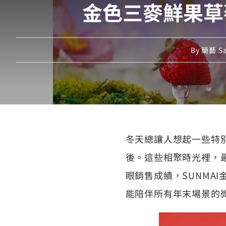
金色三麥鮮果草
By
簡藝 Sa
冬天總讓人想起一些特
後。這些相聚時光裡，
眼銷售成績，SUNMAI
能陪伴所有年末場景的