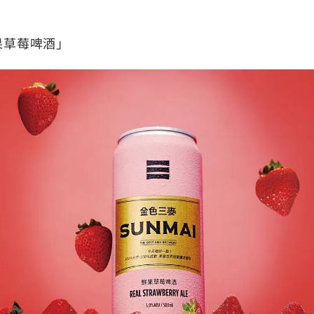
果草莓啤酒」