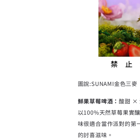
圖說:SUNAMI金色三
鮮果草莓啤酒：
酸甜 
以100%天然草莓果
味很適合當作派對的第
的討喜滋味。