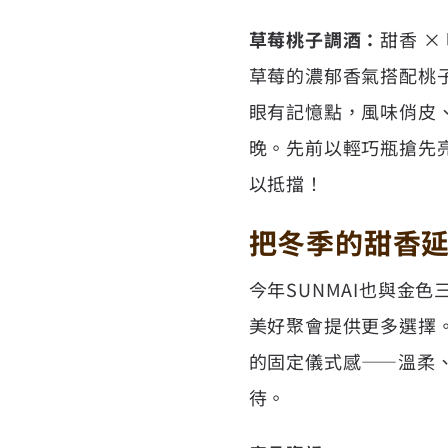
草莓桃子調酒：
甜香 
草莓的濃郁香氣搭配桃子
眼有記憶點，風味俏皮
晚。先前以輕巧瓶搶先
以抵擋！
把冬季的甜香
今年SUNMAI也與金
美好聚會提供更多選擇。
的固定儀式感——溫柔
待。