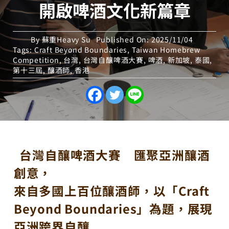
開啟啤酒文化新篇章
By
蘇重Heavy Su
Published On: 2025/11/04
Tags:
Craft Beyond Boundaries
,
Taiwan Homebrew
Competition
,
台灣
,
台灣自釀啤酒大賽
,
啤酒
,
新加坡
,
泰國
,
第十三屆
,
釀酒師
,
香港
台灣自釀啤酒大賽 匯聚亞洲釀酒
創意，
來自多國上百位釀酒師，以「Craft
Beyond Boundaries」為題，展現
亞洲跨界自釀