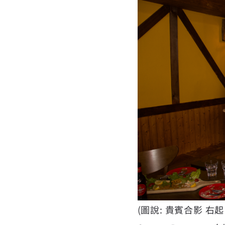
(圖說: 貴賓合影 右