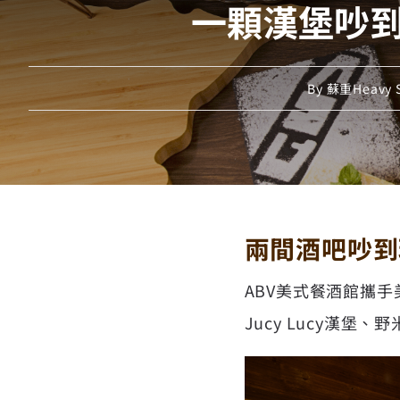
一顆漢堡吵到
By
蘇重Heavy 
兩間酒吧吵到
ABV美式餐酒館
攜手
Jucy Lucy漢