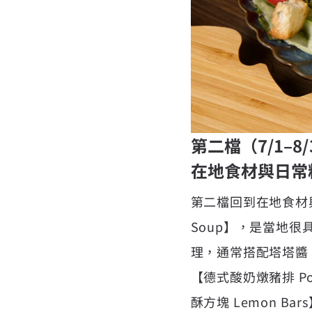
第二檔（7/1–8/
在地食材與日常
第二檔回到在地食材與
Soup】，是當地很具
理，通常搭配塔塔醬
【德式酸奶燉豬排 Por
酥方塊 Lemon 