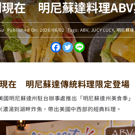
現在 明尼蘇達料理AB
Su
Published On: 2026/06/02
Tags:
ABV
,
JUCY LUCY
,
明尼蘇達
現在 明尼蘇達傳統料理限定登場
美國明尼蘇達州駐台辦事處推出「明尼蘇達州美食季」
堡、野米濃湯到湖畔炸魚，帶出美國中西部的經典料理。