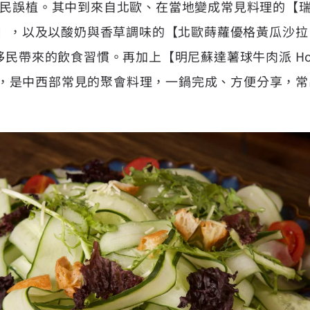
年手民誤植。其中到來自北歐、在當地變成常見料理的【
balls】，以及以酸奶與香草調味的【北歐蒔蘿優格黃瓜沙拉 Cr
見移民帶來的飲食習慣。再加上【明尼蘇達薯球牛肉派 Hot
，是中西部常見的聚會料理，一鍋完成、方便分享，常