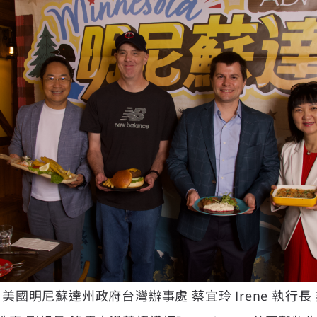
起 美國明尼蘇達州政府台灣辦事處 蔡宜玲 Irene 執行