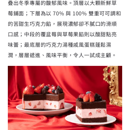
疊出冬季專屬的馥郁風味。頂層以大顆新鮮草
莓鋪面；下層為以 70% 與 100% 雙重可可調和
的苦甜生巧克力餡，展現濃郁卻不膩口的滑順
口感；中段的覆盆莓與草莓果餡則以酸甜點亮
味蕾；最底層的巧克力湯種戚風蛋糕蓬鬆濕
潤，層層遞進、風味平衡，令人一試成主顧。