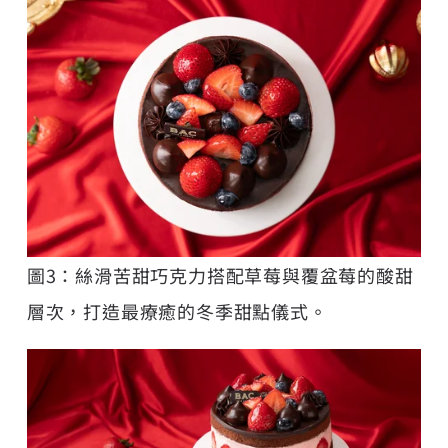
圖3：絲滑苦甜巧克力搭配草莓與覆盆莓的酸甜
層次，打造最療癒的冬季甜點儀式。