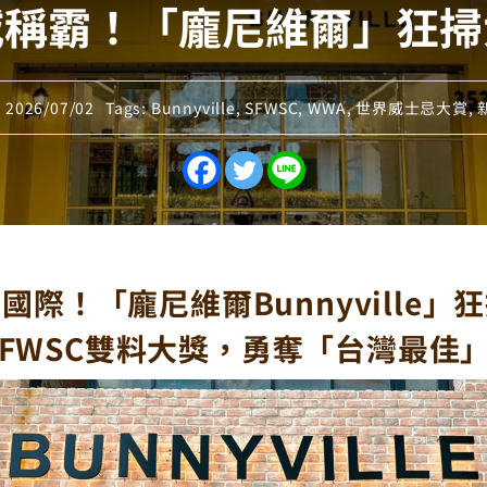
威稱霸！「龐尼維爾」狂掃
 2026/07/02
Tags:
Bunnyville
,
SFWSC
,
WWA
,
世界威士忌大賞
,
際！「龐尼維爾Bunnyville」
、SFWSC雙料大獎，勇奪「台灣最佳