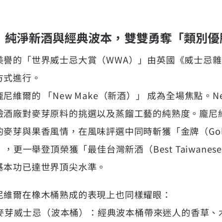
定：純淨新酒與經典波本，雙雙勇奪「類別優
美譽的「世界威士忌大賞（WWA）」由英國《威士忌
方式進行。
維爾的 「New Make（新酒）」 成為全場焦點。Ne
酒廠對麥芽原料的挑選以及蒸餾工藝的純熟度。龐尼維爾的
麥芽與果香風情，在風味評選中同時斬獲「金牌（Go
er）」，更一舉登頂榮獲「最佳台灣新酒（Best Taiwanes
基本功已達世界頂尖水準。
尼維爾在橡木桶熟成的表現上也同樣耀眼：
單一麥芽威士忌（波本桶）：經典波本桶帶來迷人的香草