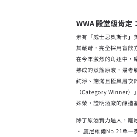
WWA 殿堂級肯
素有「威士忌奧斯卡」
其嚴苛，完全採用盲飲
在今年激烈的角逐中，龐尼
熟成的蒸餾原液，最考驗
純淨、飽滿且極具層次的
（Category Winn
殊榮，證明酒廠的釀造
除了原酒實力過人，龐
• 龐尼維爾No.21