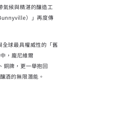
帶氣候與精湛的釀造工
nnyville）
」再度傳
與全球最具權威性的「
舊
」中，龐尼維爾
銀、銅牌，更一舉抱回
緻釀酒的無限潛能。