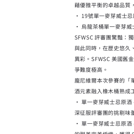
藉優雅平衡的卓越品質，同時
• 19號單一麥芽威士
• 烏龍茶桶單一麥芽威
SFWSC 評審團驚豔：
與此同時，在歷史悠久、
異彩。SFWSC 美國
爭難度極高。
龐尼維爾本次參賽的「單
酒元素融入橡木桶熟成
• 單一麥芽威士忌原酒
深征服評審團的挑剔味蕾，
• 單一麥芽威士忌原酒
的甜美完美編織，獲得 9