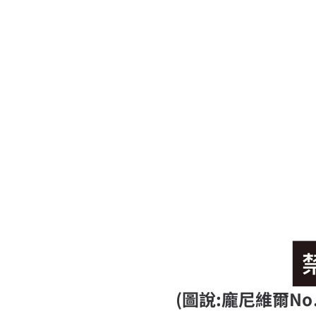
(圖說:龐尼維爾N