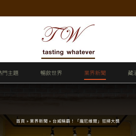
熱門主題
暢飲世界
業界新聞
藏
首頁
»
業界新聞
»
台威稱霸！「龐尼維爾」狂掃大獎