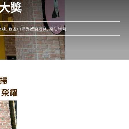
大獎
新酒
,
舊金山世界烈酒競賽
,
龐尼維爾
狂掃
」榮耀