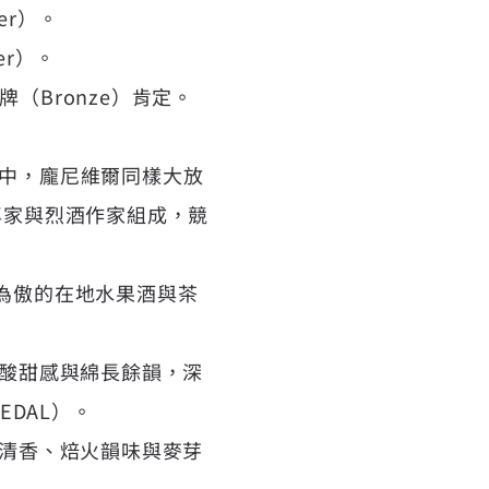
er）。
er）。
（Bronze）肯定。
」中，龐尼維爾同樣大放
專家與烈酒作家組成，競
以為傲的在地水果酒與茶
的酸甜感與綿長餘韻，深
EDAL）。
的清香、焙火韻味與麥芽