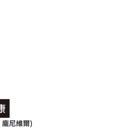
 龐尼維爾)