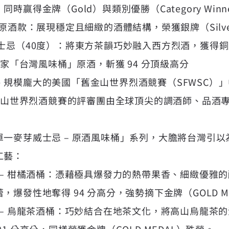
贏得金牌（Gold）與類別優勝（Category Winn
忌原酒款：展現穩定且細緻的酒體結構，榮獲銀牌（Silv
士忌（40度）：將東方茶韻巧妙融入西方烈酒，獲得銅牌
獨家「台灣風味桶」原酒，斬獲 94 分頂級高分
規模龐大的美國「舊金山世界烈酒競賽（SFWSC）
舊金山世界烈酒競賽的評審團由全球頂尖的調酒師、品酒
一麥芽威士忌 – 原酒風味桶」系列，大膽將台灣引
工藝：
 – 柑橘酒桶：憑藉極具爆發力的熱帶果香、細緻優雅
爆發性地奪得 94 分高分，強勢摘下金牌（GOLD M
 – 烏龍茶酒桶：巧妙結合在地茶文化，將高山烏龍茶
1 分高分，同樣榮獲金牌（GOLD MEDAL）殊榮。