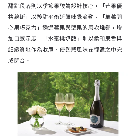
甜點段落則以季節果酸為設計核心，「芒果優
格慕斯」以酸甜平衡延續味覺流動。「草莓開
心果巧克力」透過莓果與堅果的層次堆疊，增
加口感深度。「水蜜桃奶酪」則以柔和果香與
細緻質地作為收尾，使整體風味在輕盈之中完
成閉合。