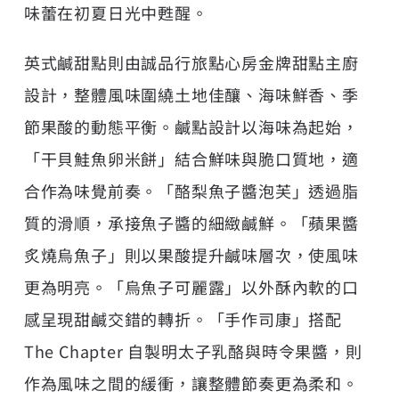
味蕾在初夏日光中甦醒。
英式鹹甜點則由誠品行旅點心房金牌甜點主廚
設計，整體風味圍繞土地佳釀、海味鮮香、季
節果酸的動態平衡。鹹點設計以海味為起始，
「干貝鮭魚卵米餅」結合鮮味與脆口質地，適
合作為味覺前奏。「酪梨魚子醬泡芙」透過脂
質的滑順，承接魚子醬的細緻鹹鮮。「蘋果醬
炙燒烏魚子」則以果酸提升鹹味層次，使風味
更為明亮。「烏魚子可麗露」以外酥內軟的口
感呈現甜鹹交錯的轉折。「手作司康」搭配
The Chapter 自製明太子乳酪與時令果醬，則
作為風味之間的緩衝，讓整體節奏更為柔和。