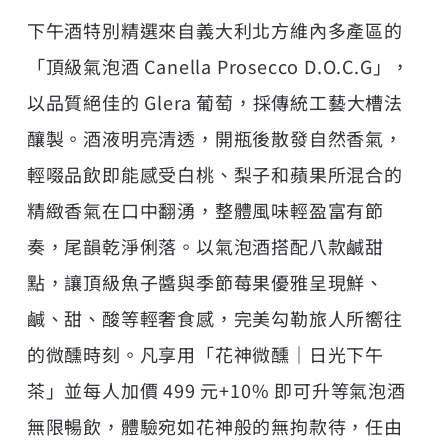
下午酒特別精選來自義大利北方維內多產區的
「頂級氣泡酒 Canella Prosecco D.O.C.G」，
以品質絕佳的 Glera 葡萄，採傳統工藝大槽法
釀製。酒液明亮清透，開瓶後散發自然香氣，
輕啜品飲即能感受白桃、梨子和蘋果所混合的
精緻香氣在口中翻湧，整體風味輕盈富有節
奏，尾韻乾淨俐落。以氣泡酒搭配八款鹹甜
點，讓頂級魚子醬與季節莓果優雅呈現鮮、
鹹、甜、酸等輕奢食感，完美勾勒旅人所嚮往
的微醺時刻。凡享用「花神微醺｜日光下午
茶」並每人加價 499 元+10% 即可升等氣泡酒
無限暢飲，體驗宛如花神般的無拘款待，任由