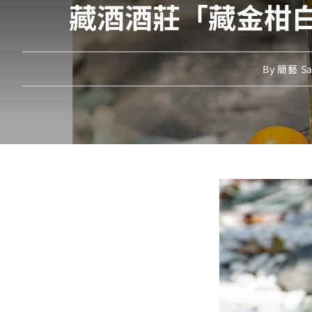
藏酒酒莊「藏金柑白蘭
By
簡藝 Sa