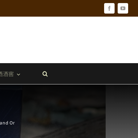
Facebook
YouTu
酒酒窖
d Or