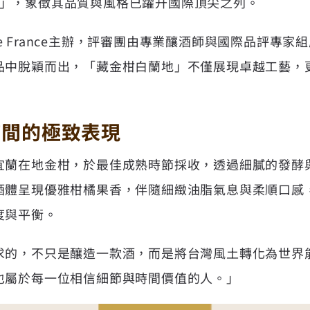
 金牌」，象徵其品質與風格已躍升國際頂尖之列。
s de France主辦，評審團由專業釀酒師與國際品評專
品中脫穎而出，「藏金柑白蘭地」不僅展現卓越工藝，
時間的極致表現
宜蘭在地金柑，於最佳成熟時節採收，透過細膩的發酵
酒體呈現優雅柑橘果香，伴隨細緻油脂氣息與柔順口感
度與平衡。
求的，不只是釀造一款酒，而是將台灣風土轉化為世界
也屬於每一位相信細節與時間價值的人。」