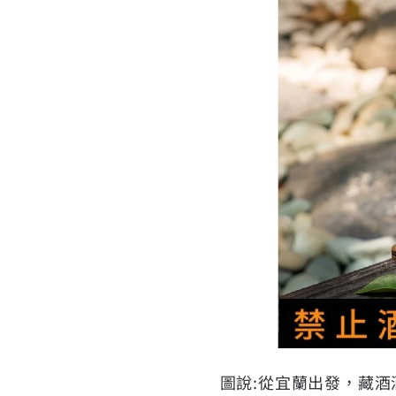
圖說:從宜蘭出發，藏