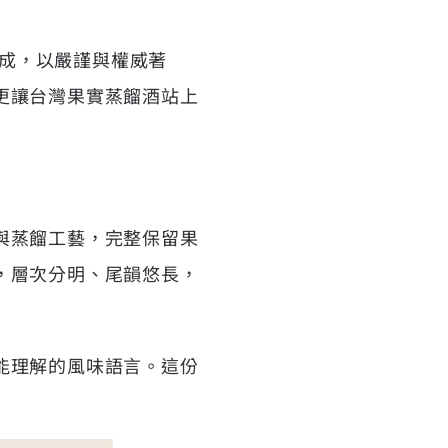
家組成，以嚴謹與權威著
更讓台灣果實蒸餾酒站上
與蒸餾工藝，完整保留果
，層次分明、尾韻悠長，
能理解的風味語言。這份