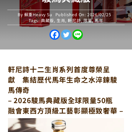
By
蘇重Heavy Su
Published On: 2026/02/25
Tags:
典藏版
,
生肖
,
軒尼詩
,
限量
,
馬年
軒尼詩十二生肖系列首度尊榮呈
獻 集結歷代馬年生命之水淬鍊駿
馬傳奇
– 2026駿馬典藏版全球限量50瓶
融會東西方頂級工藝彰顯極致奢華 –