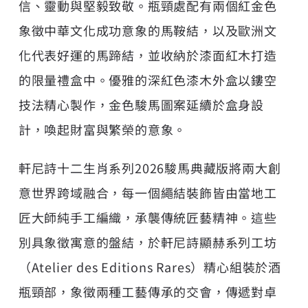
信、靈動與堅毅致敬。瓶頸處配有兩個紅金色
象徵中華文化成功意象的馬鞍結，以及歐洲文
化代表好運的馬蹄結，並收納於漆面紅木打造
的限量禮盒中。優雅的深紅色漆木外盒以鏤空
技法精心製作，金色駿馬圖案延續於盒身設
計，喚起財富與繁榮的意象。
軒尼詩十二生肖系列2026駿馬典藏版將兩大創
意世界跨域融合，每一個繩結裝飾皆由當地工
匠大師純手工編織，承襲傳統匠藝精神。這些
別具象徵寓意的盤結，於軒尼詩顯赫系列工坊
（Atelier des Editions Rares）精心組裝於酒
瓶頸部，象徵兩種工藝傳承的交會，傳遞對卓