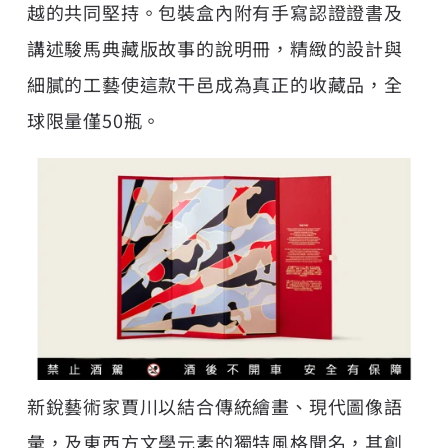
越的共同堅持。包裝盒內附有手寫認證證書及
講述駿馬典藏版故事的說明冊，精緻的設計與
細膩的工藝使這款干邑成為真正的收藏品，全
球限量僅50瓶。
新銳藝術家賈川以結合傳統繪畫、現代圖像語
彙，及東西方文學元素的獨特風格聞名，其創