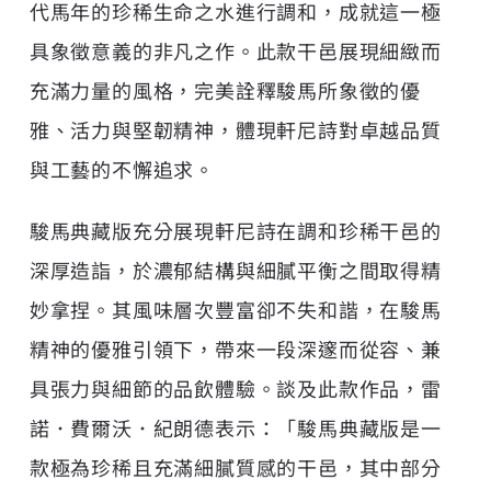
代馬年的珍稀生命之水進行調和，成就這一極
具象徵意義的非凡之作。此款干邑展現細緻而
充滿力量的風格，完美詮釋駿馬所象徵的優
雅、活力與堅韌精神，體現軒尼詩對卓越品質
與工藝的不懈追求。
駿馬典藏版充分展現軒尼詩在調和珍稀干邑的
深厚造詣，於濃郁結構與細膩平衡之間取得精
妙拿捏。其風味層次豐富卻不失和諧，在駿馬
精神的優雅引領下，帶來一段深邃而從容、兼
具張力與細節的品飲體驗。談及此款作品，雷
諾．費爾沃．紀朗德表示：「駿馬典藏版是一
款極為珍稀且充滿細膩質感的干邑，其中部分