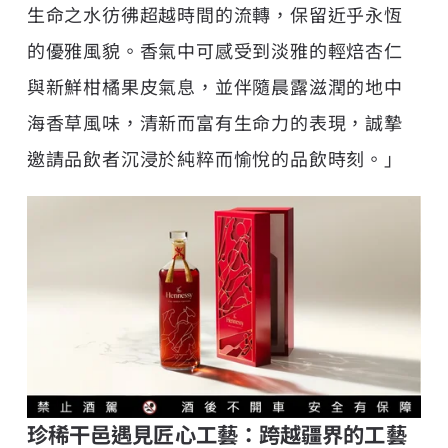
生命之水彷彿超越時間的流轉，保留近乎永恆
的優雅風貌。香氣中可感受到淡雅的輕焙杏仁
與新鮮柑橘果皮氣息，並伴隨晨露滋潤的地中
海香草風味，清新而富有生命力的表現，誠摯
邀請品飲者沉浸於純粹而愉悅的品飲時刻。」
珍稀
干邑
遇見匠心工藝：跨越疆界的工藝