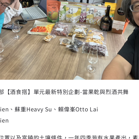
部【酒食搭】單元最新特別企劃-當果乾與烈酒共舞
ien、蘇重Heavy Su、賴偉峯Otto Lai
ien
位置以及富饒的土壤條件，一年四季皆有水果產出，素