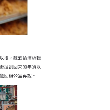
以後，藏酒論壇編輯
街搜刮回來的年貨以
搬回辦公室再說。