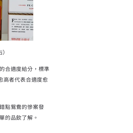
右）
的合適度給分，標準
愈高者代表合適度愈
錯點鴛鴦的慘案發
單的品飲了解。