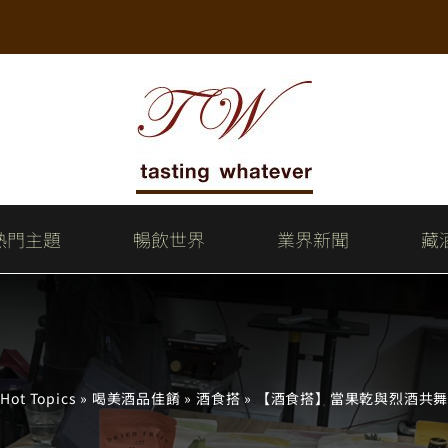
熱門主題
暢飲世界
業界新聞
藏
»
Hot Topics
»
喝美酒品佳餚
»
酒食搭
»
【酒食搭】當果乾與烈酒共