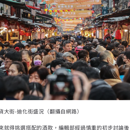
貨大街-迪化街盛況（翻攝自網路）
來就得挑選搭配的酒款，編輯部經過慎重的初步討論後