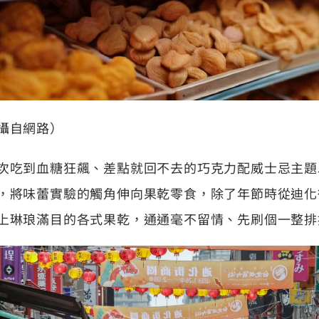
攝自網路）
次吃到血糖狂飆、差點就回不去的巧克力配威士忌主題
，將味蕾實驗的觸角伸向果乾零食，除了年節時從迪化
上琳琅滿目的各式果乾，通通毫不留情、先刷個一整排