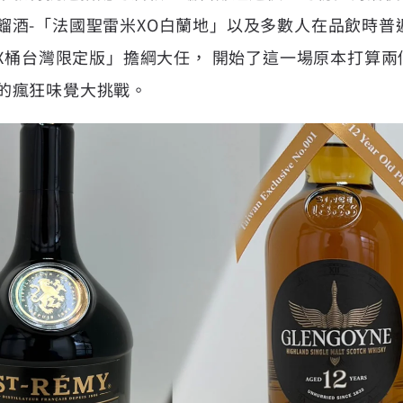
餾酒-「
法國聖雷米XO白蘭地
」以及多數人在品飲時普
PX桶台灣限定版
」擔綱大任， 開始了這一場原本打算兩
的瘋狂味覺大挑戰。