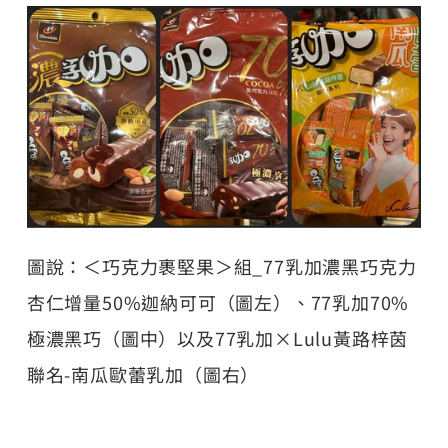
圖說：＜巧克力裹堅果＞組_77乳加濃黑巧克力
杏仁增量50%迦納可可（圖左）、77乳加70%
極濃黑巧（圖中）以及77乳加×Lulu黃路梓茵
聯名-南瓜歐蕾乳加（圖右）