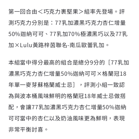
第一回合由＜巧克力裹堅果＞組率先登場。評
測巧克力分別是：77乳加濃黑巧克力杏仁增量
50%迦納可可、77乳加70%極濃黑巧以及77乳
加×Lulu黃路梓茵聯名-南瓜歐蕾乳加。
本組當中得分最高的組合是總分9分的［77乳加
濃黑巧克力杏仁增量50%迦納可可×格蘭冠18
年單一麥芽蘇格蘭威士忌］，評測小組一致認
為與波本桶風味鮮明的格蘭冠18年威士忌做搭
配，會讓77乳加濃黑巧克力杏仁增量50%迦納
可可當中的杏仁以及奶油風味更為鮮明，表現
非常平衡討喜。