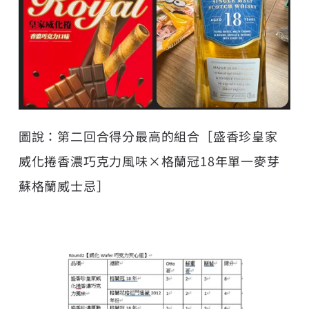
圖說：第二回合得分最高的組合［盛香珍皇家
威化捲香濃巧克力風味×格蘭冠18年單一麥芽
蘇格蘭威士忌］