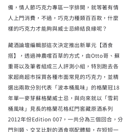
備，情人節巧克力專區一字排開，就等著有情
人上門消費，不過，巧克力種類百百款，什麼
樣的巧克力才能夠與威士忌締結良緣呢？
藏酒論壇編輯部這次決定推出新單元【酒食
搭】，透過神農嚐百草的方式，由Otto哥、蘇
重哥以及筆者組成三人評測小組，特別跑去各
家超商超市採買各種市面常見的巧克力，並精
選出兩款分別代表「波本桶風味」的
格蘭冠18
年單一麥芽蘇格蘭威士忌
，與向來就以「雪莉
桶風味」見長的
格蘭花格
紅門窖藏原酒系列
2012年份Edition 007，一共分為三個回合，分
門別類、交叉比對的酒食搭配體驗，在短短一