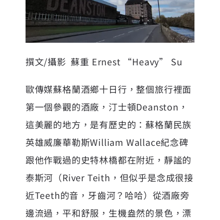
撰文/攝影 蘇重 Ernest “Heavy” Su
歐傳媒蘇格蘭酒鄉十日行，整個旅行裡面
第一個參觀的酒廠，
汀士頓Deanston
，
這美麗的地方，是有歷史的：蘇格蘭民族
英雄威廉華勒斯William Wallace紀念碑
跟他作戰過的史特林橋都在附近，靜謐的
泰斯河（River Teith，但似乎是念成很接
近Teeth的音，牙齒河？哈哈）從酒廠旁
邊流過，平和舒服，生機盎然的景色，漂