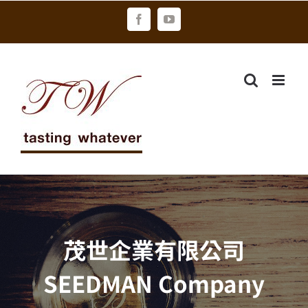
Skip
Facebook
YouTube
to
content
茂世企業有限公司
SEEDMAN Company