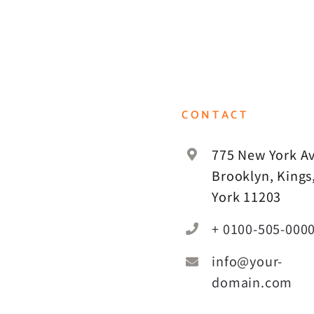
CONTACT
775 New York Av
Brooklyn, Kings
York 11203
+ 0100-505-000
info@your-
domain.com