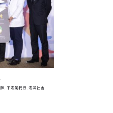
影片 首映
映
夜醉
,
不酒駕我行
,
酒與社會