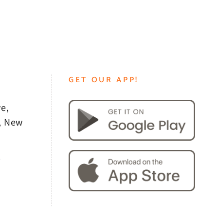
GET OUR APP!
e,
, New
0