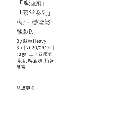
「啤酒頭」
「家常系列」
梅?、蕎蜜微
醺獻映
By
蘇重Heavy
Su
|
2020/06/01
|
Tags:
二十四節氣
啤酒
,
啤酒頭
,
梅麥
,
蕎蜜
閱讀更多