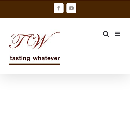
Skip
Facebook
YouTube
to
content
「啤酒頭」
「家常系列」
梅?、蕎蜜微醺
獻映