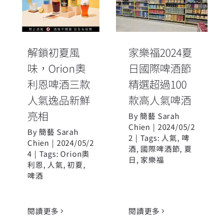
味，Orion奧利
日國際啤酒節
恩啤酒三款人
精選超過100款
氣逸品新鮮亮
高人氣啤酒
相
解鎖初夏風
家樂福2024夏
味，Orion奧
日國際啤酒節
利恩啤酒三款
精選超過100
人氣逸品新鮮
款高人氣啤酒
亮相
By
簡藝 Sarah
Chien
|
2024/05/2
By
簡藝 Sarah
2
|
Tags:
人氣
,
啤
Chien
|
2024/05/2
酒
,
國際啤酒節
,
夏
4
|
Tags:
Orion奧
日
,
家樂福
利恩
,
人氣
,
初夏
,
啤酒
閱讀更多
閱讀更多