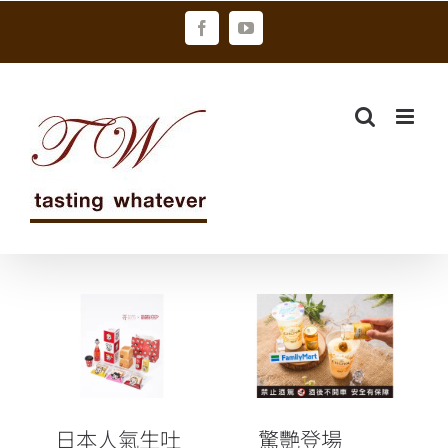
Skip
Facebook
YouTube
to
content
日本人氣生吐
驚艷登場「The
司SAKImoto
CHOYA梅子酷
Bakery來台四
繽沙」6萬組 全
週年！
家限量開賣
日本人氣生吐
驚艷登場