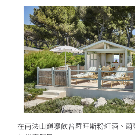
在南法山巔啜飲普羅旺斯粉紅酒、
驗60年代度假風
在南法山巔啜飲普羅旺斯粉紅酒、蔚