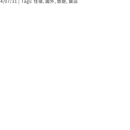
4/07/31
|
Tags:
住宿
,
國外
,
旅遊
,
飯店