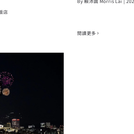
By
賴沛誠 Morris Lai
|
202
飯店
閱讀更多
三天兩夜保證台北