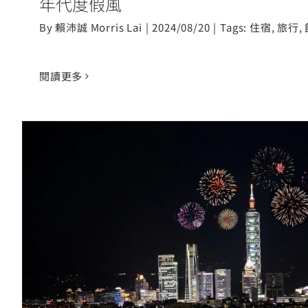
年代度假風
By
賴沛誠 Morris Lai
|
2024/08/20
|
Tags:
住宿
,
旅行
,
閱讀更多
台北萬豪酒店2024跨年住房開搶 
101煙火景觀房