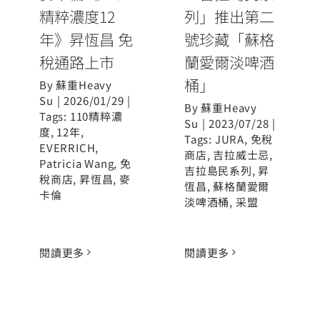
精粹濃度12
列」推出第二
年》昇恆昌 免
號珍藏「蘇格
稅通路上市
蘭愛爾淡啤酒
桶」
By
蘇重Heavy
Su
|
2026/01/29
|
By
蘇重Heavy
Tags:
110精粹濃
Su
|
2023/07/28
|
度
,
12年
,
Tags:
JURA
,
免稅
EVERRICH
,
商店
,
吉拉威士忌
,
Patricia Wang
,
免
吉拉島民系列
,
昇
稅商店
,
昇恆昌
,
麥
恆昌
,
蘇格蘭愛爾
卡倫
淡啤酒桶
,
采盟
閱讀更多
閱讀更多