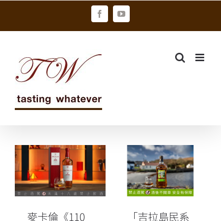
Skip
Facebook
YouTube
to
content
「吉拉島民系
麥卡倫《110精
列」推出第二
粹濃度12年》
號珍藏「蘇格
昇恆昌 免稅通
蘭愛爾淡啤酒
路上市
桶」
麥卡倫《110
「吉拉島民系