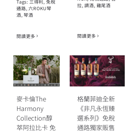
Tags:
三得利
,
免稅
拉
,
調酒
,
雞尾酒
通路
,
六ROKU琴
酒
,
琴酒
閱讀更多
閱讀更多
麥卡倫The
Harmony
格蘭菲迪全新
Collection醇
《非凡永恆臻
萃阿拉比卡 免
選系列》免稅
稅通路限定販
通路獨家販售
麥卡倫The
格蘭菲迪全新
售
Harmony
《非凡永恆臻
Collection醇
選系列》免稅
萃阿拉比卡 免
通路獨家販售