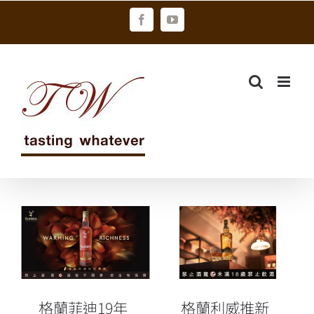
Skip
Facebook
YouTube
to
content
格蘭利威推新
格蘭菲迪19年
作「複韵單一
馬德拉桶 免稅
麥芽威士忌」
通路限定發售
全球免稅通路
獨賣！
格蘭菲迪19年
格蘭利威推新