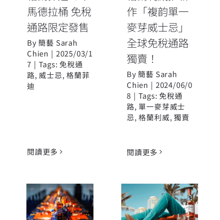
馬德拉桶 免稅
作「複韵單一
通路限定發售
麥芽威士忌」
全球免稅通路
By
簡藝 Sarah
Chien
|
2025/03/1
獨賣！
7
|
Tags:
免稅通
By
簡藝 Sarah
路
,
威士忌
,
格蘭菲
Chien
|
2024/06/0
迪
8
|
Tags:
免稅通
路
,
單一麥芽威士
忌
,
格蘭利威
,
獨賣
閱讀更多
閱讀更多
Johnnie
Walker藍牌
台灣機場免稅
·XORDINAIRE
通路獨家 格蘭