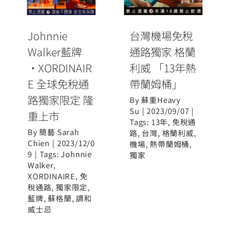
全球免稅通路
利威 「13年熱
獨家限定 隆重
帶蘭姆桶」
Johnnie
台灣機場免稅
上市
Walker藍牌
通路獨家 格蘭
·XORDINAIR
利威 「13年熱
E 全球免稅通
帶蘭姆桶」
路獨家限定 隆
By
蘇重Heavy
Su
|
2023/09/07
|
重上市
Tags:
13年
,
免稅通
By
簡藝 Sarah
路
,
台灣
,
格蘭利威
,
Chien
|
2023/12/0
機場
,
熱帶蘭姆桶
,
9
|
Tags:
Johnnie
獨家
Walker
,
XORDINAIRE
,
免
稅通路
,
獨家限定
,
藍牌
,
蘇格蘭
,
調和
威士忌