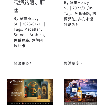
稅通路限定販
By
蘇重Heavy
Su
|
2023/01/09
|
售
Tags:
免稅通路
,
格
By
蘇重Heavy
蘭菲迪
,
非凡永恆
Su
|
2023/01/11
|
臻選系列
Tags:
Macallan
,
Smooth Arabica
,
免稅通路
,
醇萃阿
拉比卡
閱讀更多
閱讀更多
波摩攜手漫威
大師 打造The
TALISKER
Changeling系
Surge免稅通路
列 年度限量免
獨家販售