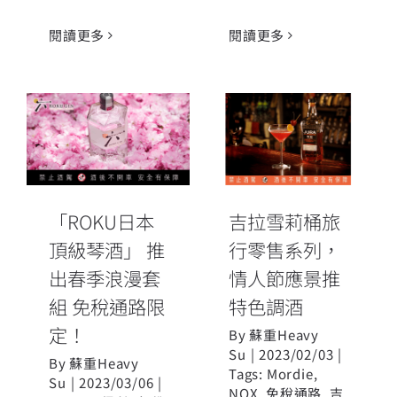
閱讀更多
閱讀更多
「ROKU日本
吉拉雪莉桶旅
頂級琴酒」 推
行零售系列，
出春季浪漫套
情人節應景推
組 免稅通路限
特色調酒
定！
「ROKU日本
吉拉雪莉桶旅
頂級琴酒」 推
行零售系列，
出春季浪漫套
情人節應景推
組 免稅通路限
特色調酒
定！
By
蘇重Heavy
Su
|
2023/02/03
|
By
蘇重Heavy
Tags:
Mordie
,
Su
|
2023/03/06
|
NOX
,
免稅通路
,
吉