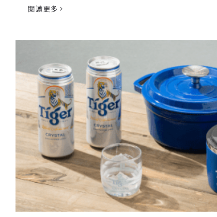
閱讀更多
重啟瘋出國模式！ 虎牌啤酒/虎