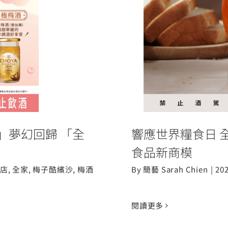
酷繽沙」夢幻回歸
響應世界糧食日
開賣
沙」夢幻回歸 「全
響應世界糧食日 
食品新商模
店
,
全家
,
梅子酷繽沙
,
梅酒
By
簡藝 Sarah Chien
|
20
閱讀更多