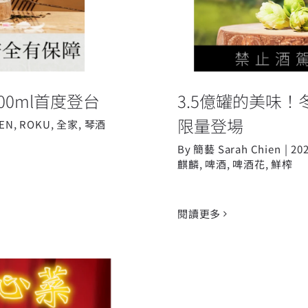
00ml首度登台
3.5億罐的美味！
限量登場
VEN
,
ROKU
,
全家
,
琴酒
By
簡藝 Sarah Chien
|
20
麒麟
,
啤酒
,
啤酒花
,
鮮榨
閱讀更多