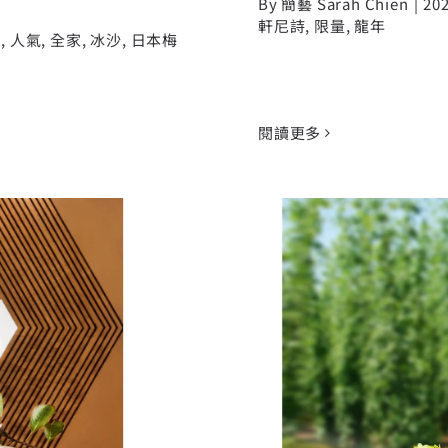
By
簡藝 Sarah Chien
|
20
軒尼詩
,
限量
,
龍年
A
,
人氣
,
全家
,
冰沙
,
日本梅
閱讀更多
新200ml首度登
3.5億罐的美味