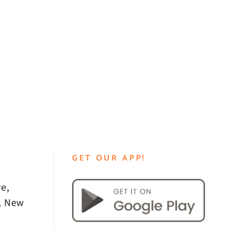
GET OUR APP!
e,
, New