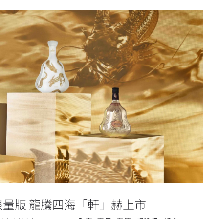
4春節限量版 龍騰四海「軒」赫上市
節限量版 龍騰四海「軒」赫上市