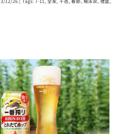
23/12/26
|
Tags:
7-11
,
全家
,
干邑
,
春節
,
楊泳梁
,
禮盒
,
！冬季限定 KIRIN一番搾鮮摘啤酒花
啤酒限量登場