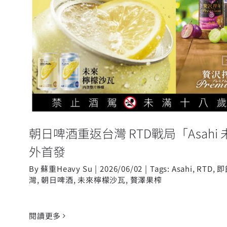
朝日啤酒重返台灣 RTD戰局「Asa
瓦」海外首發
朝日啤酒重返台灣 RTD戰局「Asah
外首發
By
蘇重Heavy Su
|
2026/06/02
|
Tags:
Asahi
,
RTD
,
即
灣
,
朝日啤酒
,
未來檸檬沙瓦
,
贅澤果榨
閱讀更多