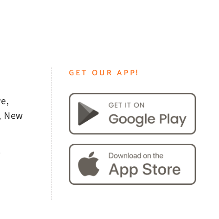
GET OUR APP!
e,
, New
0