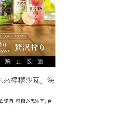
hi 未來檸檬沙
i 未來檸檬沙瓦」海
飲調酒
,
可爾必思沙瓦
,
台