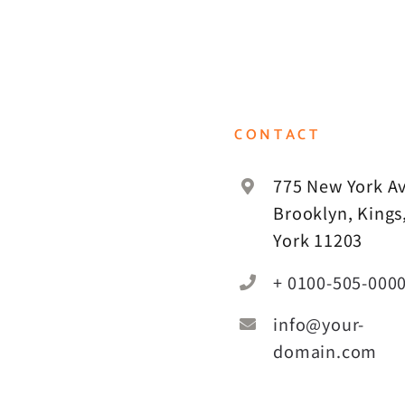
CONTACT
775 New York Av
Brooklyn, Kings
York 11203
+ 0100-505-000
info@your-
domain.com