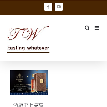
Skip
Facebook
YouTube
to
content
酒廠史上最高
裝瓶年份 皇家
柏克萊傑出桶
陳系列45年
酒廠史上最高