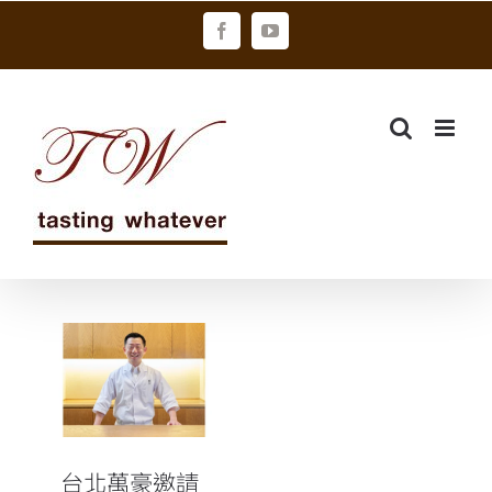
Skip
Facebook
YouTube
to
content
台北萬豪邀請
米其林三星主
廚小泉瑚佑慈
首度登台客座
台北萬豪邀請