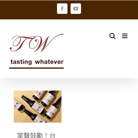
Skip
Facebook
YouTube
to
content
掌聲鼓勵！台
風造酒挑戰德
日韓國際啤酒
賽事奪下二金
二銀三銅
掌聲鼓勵！台