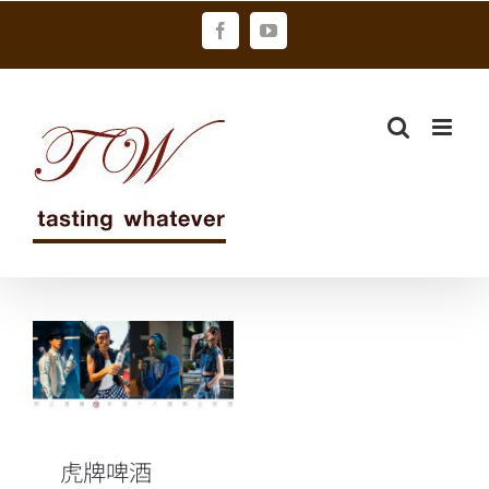
Skip
Facebook
YouTube
to
content
虎牌啤酒
「Tiger Street
超熱派對」
7/16、7/17圓
山花博引領街
虎牌啤酒
頭狂熱