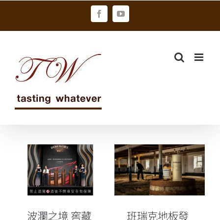
Skip
Facebook
YouTube
to
content
波瀾之境 窖藏
班瑞克地板發
瑰寶！波摩威
麥季節單一麥
士忌 首度推出
芽威士忌 第三
珍稀雪莉桶系
版年度鉅獻
列！
波瀾之境 窖藏
班瑞克地板發