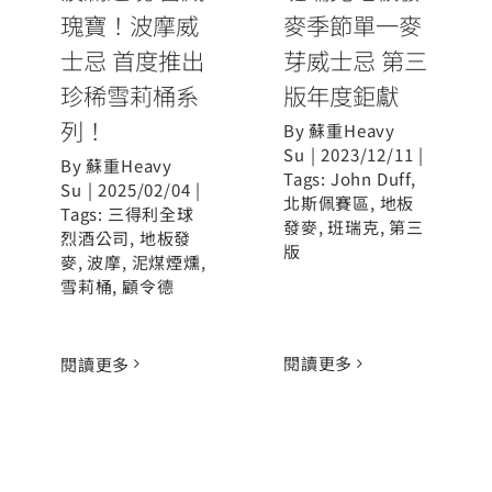
瑰寶！波摩威
麥季節單一麥
士忌 首度推出
芽威士忌 第三
珍稀雪莉桶系
版年度鉅獻
列！
By
蘇重Heavy
Su
|
2023/12/11
|
By
蘇重Heavy
Tags:
John Duff
,
Su
|
2025/02/04
|
北斯佩賽區
,
地板
Tags:
三得利全球
發麥
,
班瑞克
,
第三
烈酒公司
,
地板發
版
麥
,
波摩
,
泥煤煙燻
,
雪莉桶
,
顧令德
閱讀更多
閱讀更多