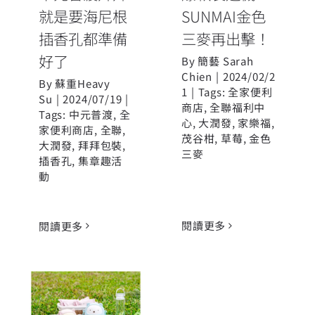
就是要海尼根
SUNMAI金色
插香孔都準備
三麥再出擊！
好了
By
簡藝 Sarah
Chien
|
2024/02/2
By
蘇重Heavy
1
|
Tags:
全家便利
Su
|
2024/07/19
|
商店
,
全聯福利中
Tags:
中元普渡
,
全
心
,
大潤發
,
家樂福
,
家便利商店
,
全聯
,
茂谷柑
,
草莓
,
金色
大潤發
,
拜拜包裝
,
三麥
插香孔
,
集章趣活
動
閱讀更多
閱讀更多
龍光煥發！