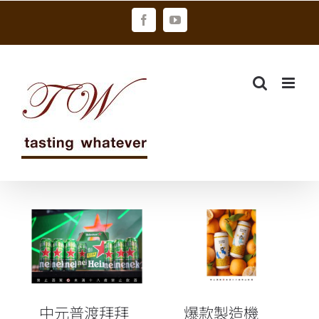
Skip
Facebook
YouTube
to
content
中元普渡拜拜
爆款製造機
就是要海尼根
SUNMAI金色
插香孔都準備
三麥再出擊！
好了
中元普渡拜拜
爆款製造機