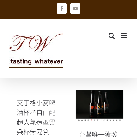
Skip
Facebook
YouTube
to
content
台灣唯一獲獎
艾丁格小麥啤
SUNMAI金色
酒杯杯自由配
三麥小麥啤酒
超人氣造型雲
角逐「啤酒奧
朵杯無限兌
運」奪牌
台灣唯一獲獎